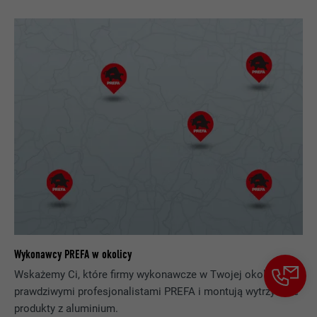
Jest stosowany testowo do sprawdzenia,
czy przeglądarka zezwala na wstawianie
CEL
plików cookie. Nie zawiera cech
identyfikacyjnych.
Wykonawcy PREFA w okolicy
Wskażemy Ci, które firmy wykonawcze w Twojej okolicy są
prawdziwymi profesjonalistami PREFA i montują wytrzymałe
produkty z aluminium.