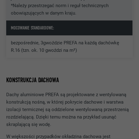
Wyświetl informacje o plikach cookie
NAZWA
NID
*Należy przestrzegać norm i reguł technicznych
rozszerzenia Opt-In pliku cookie. Musi
DOSTAWCA
Google Analytics
obowiązujących w danym kraju.
CEL
zostać zapisany, aby narzędzie wiedziało,
DOSTAWCA
Google
jakie grupy plików cookie użytkownik
PROCEDURA
1 dzień
zaakceptował.
MOCOWANIE STANDARDOWE:
PROCEDURA
6 miesięcy
Stosowany przez Google Analytics do
bezpośrednie, 3gwoździe PREFA na każdą dachówkę
Ten plik cookie zawiera jednoznaczny
CEL
ograniczania liczby żądań.
R.16 (tzn. ok. 10 gwoździ na m²)
identyfikator, z wykorzystaniem którego
zapisywane są preferowane ustawienia
oraz inne informacje, w szczególności
CEL
NAZWA
_gid
preferowany język, liczba wyświetlanych
wyników wyszukiwania na stronę (np. 10
KONSTRUKCJA DACHOWA
DOSTAWCA
Google Universal Analytics
lub 20) oraz czy ma zostać aktywowany
filtr Google SafeSearch.
Dachy aluminiowe PREFA są projektowane z wentylowaną
PROCEDURA
1 dzień
konstrukcją nośną, w której pokrycie dachowe i warstwa
izolacji termicznej są oddzielone wentylowaną przestrzenią
Rejestruje jednoznaczny identyfikator,
NAZWA
lang
rozdzielającą. Dzięki temu można na przykład usunąć
stosowany do generowania danych do
CEL
ponownego korzystania z witryny przez
skraplającą się wodę.
DOSTAWCA
ads.linkedin.com
odwiedzających.
W większości przypadków okładzina dachowa jest