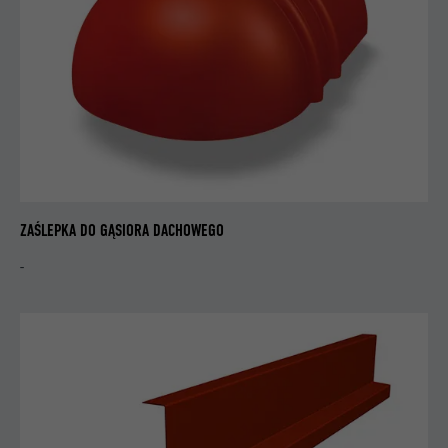
DOSTAWCA
YouTube
PROCEDURA
1 dzień
Rejestruje jednoznaczny identyfikator na
urządzeniach mobilnych, aby umożliwić
CEL
śledzenie na podstawie geograficznej
lokalizacji GPS.
ZAŚLEPKA DO GĄSIORA DACHOWEGO
NAZWA
VISITOR_INFO1_LIVE
-
DOSTAWCA
YouTube
PROCEDURA
179 dni
CEL
Pomiar szerokości pasma YouTube
NAZWA
YSC