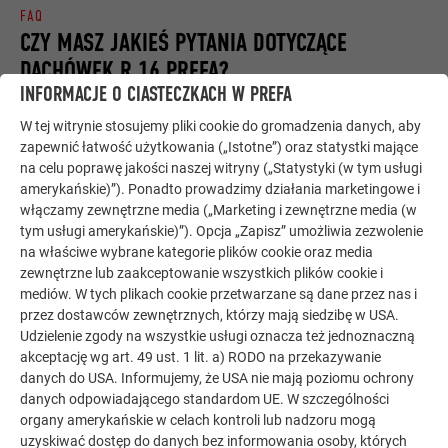
FAQ
CZY MASZ JAKIEŚ PYTANIA DOTYCZĄCE
DACHÓWEK R.16 PREFA?
INFORMACJE O CIASTECZKACH W PREFA
W tej witrynie stosujemy pliki cookie do gromadzenia danych, aby
Jaka jest cena dachu PREFA?
zapewnić łatwość użytkowania („Istotne”) oraz statystki mające
na celu poprawę jakości naszej witryny („Statystyki (w tym usługi
amerykańskie)”). Ponadto prowadzimy działania marketingowe i
To byłoby zbyt proste, gdybyśmy mogli podać cenę
włączamy zewnętrzne media („Marketing i zewnętrzne media (w
całościową lub powiedzieć, że dachówka klasyczna lub
Czy dach PREFA może stanowić ochronę odgromową?
tym usługi amerykańskie)”). Opcja „Zapisz” umożliwia zezwolenie
łupek elewacyjny kosztuje xy euro.
na właściwe wybrane kategorie plików cookie oraz media
zewnętrzne lub zaakceptowanie wszystkich plików cookie i
Dachy metalowe
zgodnie z przepisami ÖVE/ÖNORM EN
mediów. W tych plikach cookie przetwarzane są dane przez nas i
O CENIE
62305-3
mogą być wbudowane w zewnętrzny system
Czy jest możliwe przykrycie starego dachu?
przez dostawców zewnętrznych, którzy mają siedzibę w USA.
ochrony odgromowej
. Pokrycia taśmowe płaskie PREFA
Udzielenie zgody na wszystkie usługi oznacza też jednoznaczną
akceptację wg art. 49 ust. 1 lit. a) RODO na przekazywanie
(
Prefalz
i
Falzonal
) są tym samym dopuszczalne jako
Ze względu na niewielką masę dachówki klasyczne, łupkowe
danych do USA. Informujemy, że USA nie mają poziomu ochrony
naturalny element pełniący rolę zwodu, zaś małe formaty
i romby i panele dachowe FX.12 PREFA można z
Czy grad może uszkodzić dach PREFA?
danych odpowiadającego standardom UE. W szczególności
PREFA (
dachówki klasyczne
,
dachówki łupkowe
,
panele
powodzeniem stosować do przykrywania starych dachów.
organy amerykańskie w celach kontroli lub nadzoru mogą
dachowe
,
dachówki romb
) jako naturalny element urządzenia
uzyskiwać dostęp do danych bez informowania osoby, których