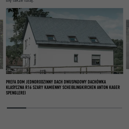
się także tutaj:
PR
R1
PREFA DOM JEDNORODZINNY DACH DWUSPADOWY DACHÓWKA
KLASYCZNA R16 SZARY KAMIENNY SCHEIBLINGKIRCHEN ANTON KAGER
SPENGLEREI