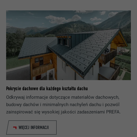
Służy do zapisywania zgody
CEL
użytkowników na wykorzystanie plików
cookie do nieistotnych celów.
NAZWA
lidc
DOSTAWCA
LinkedIn
PROCEDURA
1 dzień
Do ułatwiania wyboru centrów
CEL
obliczeniowych
Pokrycie dachowe dla każdego kształtu dachu
Odkrywaj informacje dotyczące materiałów dachowych,
budowy dachów i minimalnych nachyleń dachu i pozwól
NAZWA
test_cookie
zainspirować się wysokiej jakości zadaszeniami PREFA.
DOSTAWCA
doubleclick.net
WIĘCEJ INFORMACJI
PROCEDURA
15 minut