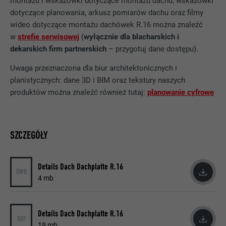
montażu i wskazówki dotyczące montażu dachu, wskazówki
NAZWA
UserMatchHistory
dotyczące planowania, arkusz pomiarów dachu oraz filmy
wideo dotyczące montażu dachówek R.16 można znaleźć
DOSTAWCA
LinkedIn
w
strefie serwisowej
(
wyłącznie dla blacharskich i
PROCEDURA
29 dni
dekarskich firm partnerskich
– przygotuj dane dostępu).
Uwaga przeznaczona dla biur architektonicznych i
Jest stosowany do obserwowania
planistycznych: dane 3D i BIM oraz tekstury naszych
odwiedzających na kilku witrynach i
CEL
produktów można znaleźć również tutaj:
planowanie cyfrowe
prezentowania właściwej reklamy opartej
na preferencjach odwiedzającego.
SZCZEGÓŁY
NAZWA
lidc
DOSTAWCA
LinkedIn
Details Dach Dachplatte R.16
DWG
4 mb
PROCEDURA
1 dzień
Wykorzystuje usługę sieci
Details Dach Dachplatte R.16
społecznościowej LinkedIn do
DXF
CEL
19 mb