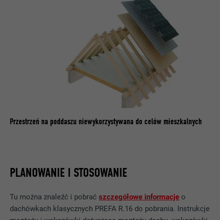
PROCEDURA
2 lata
Wykorzystuje usługę sieci
społecznościowej LinkedIn do
CEL
obserwowania stosowania wstawionych
usług
NAZWA
bscookie
DOSTAWCA
LinkedIn
Przestrzeń na poddaszu niewykorzystywana do celów mieszkalnych
PROCEDURA
2 lata
Wykorzystuje usługę sieci
społecznościowej LinkedIn do
PLANOWANIE I STOSOWANIE
CEL
obserwowania stosowania wstawionych
usług
Tu można znaleźć i pobrać
szczegółowe informacje
o
dachówkach klasycznych PREFA R.16 do pobrania. Instrukcje