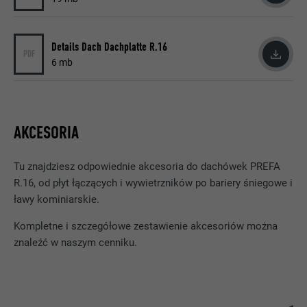
obserwowania stosowania wstawionych
usług
Details Dach Dachplatte R.16
PDF
6 mb
NAZWA
lissc
DOSTAWCA
LinkedIn
PROCEDURA
1 rok
AKCESORIA
Jest stosowany do zapewnienia
Tu znajdziesz odpowiednie akcesoria do dachówek PREFA
dostępności prawidłowego atrybutu
CEL
R.16, od płyt łączących i wywietrzników po bariery śniegowe i
SameSite dla wszystkich plików cookie w
ławy kominiarskie.
tej przeglądarce.
Kompletne i szczegółowe zestawienie akcesoriów można
znaleźć w naszym cenniku.
NAZWA
_fbp
DOSTAWCA
Facebook