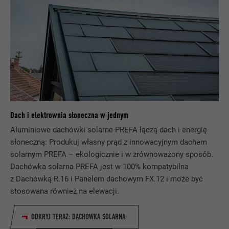
NAZWA
_pinterest_ct_ua
DOSTAWCA
Pinterest
PROCEDURA
1 rok
Ten plik cookie zawiera jednoznaczny
UUID do grupowania działań z różnych
Dach i elektrownia słoneczna w jednym
CEL
stron, jeśli nie można jednoznacznie
Aluminiowe dachówki solarne PREFA łączą dach i energię
przyporządkować użytkownika.
słoneczną: Produkuj własny prąd z innowacyjnym dachem
solarnym PREFA – ekologicznie i w zrównoważony sposób.
NAZWA
li_gc
Dachówka solarna PREFA jest w 100% kompatybilna
z Dachówką R.16 i Panelem dachowym FX.12 i może być
DOSTAWCA
LinkedIn
stosowana również na elewacji.
PROCEDURA
2 lata
ODKRYJ TERAZ: DACHÓWKA SOLARNA