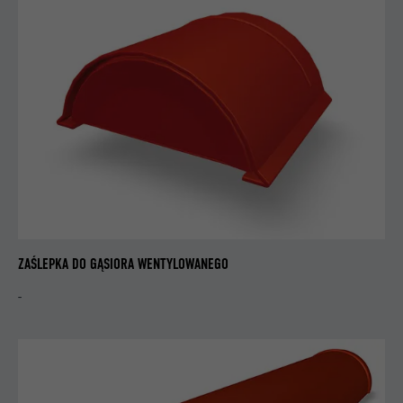
PROCEDURA
1 rok
Stosowany przez Pinterest do
CEL
obserwowania korzystania z usług.
NAZWA
__cfduid
DOSTAWCA
Adsymptotic.com
PROCEDURA
1 miesiąc
Plik cookie stosowany do identyfikowania
ZAŚLEPKA DO GĄSIORA WENTYLOWANEGO
poszczególnych urządzeń klienckich ze
wspólnym adresem IP oraz do
-
CEL
wykorzystywania ustawień
bezpieczeństwa na bazie urządzeń
klienckich.