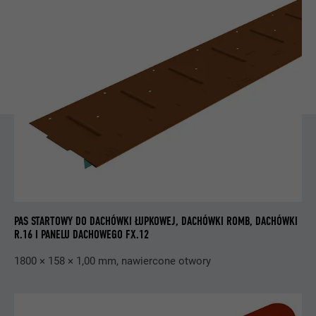
PROCEDURA
3 miesiące
Wird von Facebook genutzt, um eine Reihe
von Werbeprodukten anzuzeigen, zum
CEL
Beispiel Echtzeitgebote dritter
Werbetreibender.
NAZWA
fr
DOSTAWCA
Facebook
PROCEDURA
3 miesiące
PAS STARTOWY DO DACHÓWKI ŁUPKOWEJ, DACHÓWKI ROMB, DACHÓWKI
Jest stosowany przez Facebooka do
R.16 I PANELU DACHOWEGO FX.12
wyświetlania wielu produktów
CEL
reklamowych, na przykład aukcji w czasie
1800 × 158 × 1,00 mm, nawiercone otwory
rzeczywistym zewnętrznych
reklamodawców.