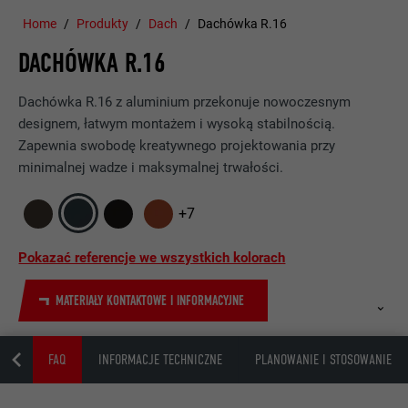
Home
Produkty
Dach
Dachówka R.16
DACHÓWKA R.16
Dachówka R.16 z aluminium przekonuje nowoczesnym
designem, łatwym montażem i wysoką stabilnością.
Zapewnia swobodę kreatywnego projektowania przy
minimalnej wadze i maksymalnej trwałości.
+7
Pokazać referencje we wszystkich kolorach
MATERIAŁY KONTAKTOWE I INFORMACYJNE
CJE
FAQ
INFORMACJE TECHNICZNE
PLANOWANIE I STOSOWANIE