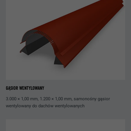
NAZWA
IDE
DOSTAWCA
doubleclick.net
PROCEDURA
1 rok
Stosowany przez Google DoubleClick do
rejestrowania działań użytkownika w
witrynie według ogłoszenia lub kliknięcia
CEL
jednego z ogłoszeń dostawcy oraz do
zgłaszania w celu pomiaru skuteczności
reklamy i wyświetlania celowej reklamy
dla użytkownika.
GĄSIOR WENTYLOWANY
3.000 × 1,00 mm, 1.200 × 1,00 mm, samonośny gąsior
wentylowany do dachów wentylowanych
NAZWA
_pin_unauth
DOSTAWCA
Pinterest