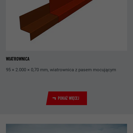
DOSTAWCA
YouTube
PROCEDURA
Sesja
Stosowany przez YouTube (Google) do
CEL
zapisywania ustawień użytkownika oraz
innych niepodanych celów
WIATROWNICA
NAZWA
_gcl_au
95 × 2.000 × 0,70 mm, wiatrownica z pasem mocującym
DOSTAWCA
Google AdSense
PROCEDURA
3 miesiące
POKAŻ WIĘCEJ
Stosowany przez Google AdSense do
eksperymentowania z wydajnością
CEL
reklamy w witrynach wykorzystujących jej
usługi.