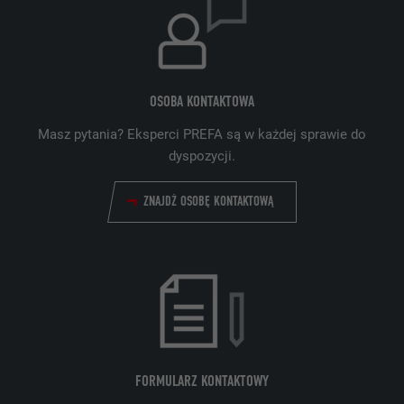
NAZWA
bscookie
DOSTAWCA
LinkedIn
PROCEDURA
2 lata
OSOBA KONTAKTOWA
Masz pytania? Eksperci PREFA są w każdej sprawie do
Wykorzystuje usługę sieci
dyspozycji.
społecznościowej LinkedIn do
CEL
obserwowania stosowania wstawionych
usług
ZNAJDŹ OSOBĘ KONTAKTOWĄ
NAZWA
UserMatchHistory
DOSTAWCA
LinkedIn
PROCEDURA
29 dni
FORMULARZ KONTAKTOWY
Jest stosowany do obserwowania
odwiedzających na kilku witrynach i