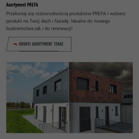
Asortyment PREFA
NAZWA
fr
Przekonaj się różnorodnością produktów PREFA i wybierz
DOSTAWCA
Facebook
produkt na Twój dach i fasadę. Idealne do nowego
budownictwa jak i do renowacji!
PROCEDURA
3 miesiące
ODKRYJ ASORTYMENT TERAZ
Jest stosowany przez Facebooka do
wyświetlania wielu produktów
CEL
reklamowych, na przykład aukcji w czasie
rzeczywistym zewnętrznych
reklamodawców.
NAZWA
IDE
DOSTAWCA
doubleclick.net
PROCEDURA
1 rok
Stosowany przez Google DoubleClick do