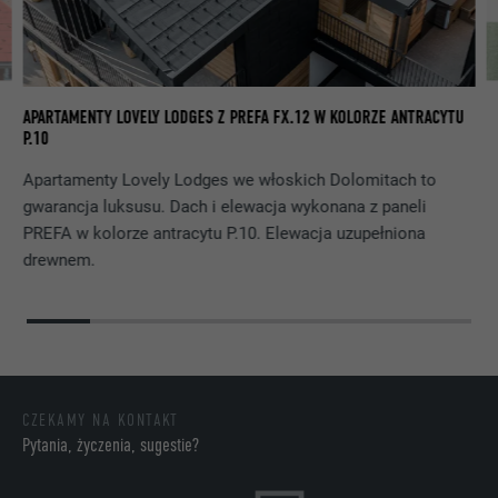
Jest stosowany testowo do sprawdzenia,
DOSTAWCA
LinkedIn
czy przeglądarka zezwala na wstawianie
CEL
plików cookie. Nie zawiera cech
PROCEDURA
Sesja
identyfikacyjnych.
DO
APARTAMENTY LOVELY LODGES Z PREFA FX.12 W KOLORZE ANTRACYTU
Ustawiony przez LinkedIn, jeśli witryna
BR
CEL
P.10
zawiera wstawione okno „Obserwuj nas”.
Apartamenty Lovely Lodges we włoskich Dolomitach to
gwarancja luksusu. Dach i elewacja wykonana z paneli
NAZWA
bcookie
PREFA w kolorze antracytu P.10. Elewacja uzupełniona
drewnem.
DOSTAWCA
LinkedIn
PROCEDURA
2 lata
Wykorzystuje usługę sieci
społecznościowej LinkedIn do
CEL
obserwowania stosowania wstawionych
CZEKAMY NA KONTAKT
usług
Pytania, życzenia, sugestie?