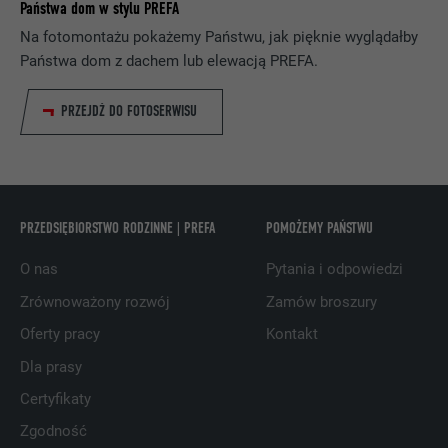
Państwa dom w stylu PREFA
rejestrowania działań użytkownika w
Na fotomontażu pokażemy Państwu, jak pięknie wyglądałby
witrynie według ogłoszenia lub kliknięcia
Państwa dom z dachem lub elewacją PREFA.
CEL
jednego z ogłoszeń dostawcy oraz do
zgłaszania w celu pomiaru skuteczności
reklamy i wyświetlania celowej reklamy
PRZEJDŹ DO FOTOSERWISU
dla użytkownika.
NAZWA
_pin_unauth
PRZEDSIĘBIORSTWO RODZINNE | PREFA
POMOŻEMY PAŃSTWU
DOSTAWCA
Pinterest
O nas
Pytania i odpowiedzi
PROCEDURA
1 rok
Zrównoważony rozwój
Zamów broszury
Stosowany przez Pinterest do
Oferty pracy
Kontakt
CEL
obserwowania korzystania z usług.
Dla prasy
Certyfikaty
NAZWA
__cfduid
Zgodność