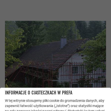
INFORMACJE O CIASTECZKACH W PREFA
W tej witrynie stosujemy pliki cookie do gromadzenia danych, aby
Remont dachu: Potrzebny mi nowy dach!
zapewnić łatwość użytkowania („Istotne”) oraz statystki mające
Dach wymaga remontu? Dach przecieka lub źle wygląda –