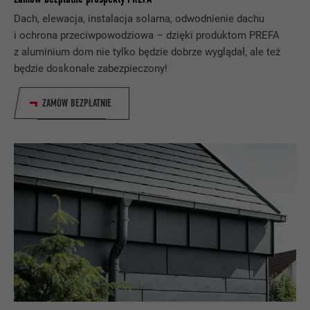
PROCEDURA
1 rok
Dach, elewacja, instalacja solarna, odwodnienie dachu
i ochrona przeciwpowodziowa – dzięki produktom PREFA
Jest stosowany do zapewnienia
z aluminium dom nie tylko będzie dobrze wyglądał, ale też
dostępności prawidłowego atrybutu
CEL
będzie doskonale zabezpieczony!
SameSite dla wszystkich plików cookie w
tej przeglądarce.
ZAMÓW BEZPŁATNIE
NAZWA
_fbp
DOSTAWCA
Facebook
PROCEDURA
3 miesiące
Wird von Facebook genutzt, um eine Reihe
von Werbeprodukten anzuzeigen, zum
CEL
Beispiel Echtzeitgebote dritter
Werbetreibender.