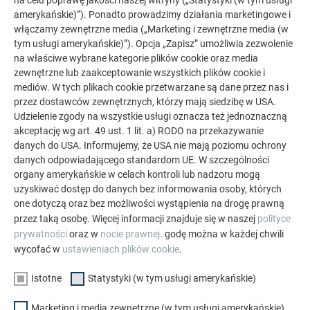
na celu poprawę jakości naszej witryny („Statystyki (w tym usługi
jest wiele powodów remontu dachu. Aby nie popełnić przy
amerykańskie)”). Ponadto prowadzimy działania marketingowe i
włączamy zewnętrzne media („Marketing i zewnętrzne media (w
tym błędów, znajdziesz tutaj listę kontrolną ze wskazówkami
tym usługi amerykańskie)”). Opcja „Zapisz” umożliwia zezwolenie
i poradami dotyczącymi projektowania.
na właściwe wybrane kategorie plików cookie oraz media
zewnętrzne lub zaakceptowanie wszystkich plików cookie i
UWAGI DO PORAD DLA BUDUJĄCYCH
mediów. W tych plikach cookie przetwarzane są dane przez nas i
przez dostawców zewnętrznych, którzy mają siedzibę w USA.
Udzielenie zgody na wszystkie usługi oznacza też jednoznaczną
akceptację wg art. 49 ust. 1 lit. a) RODO na przekazywanie
danych do USA. Informujemy, że USA nie mają poziomu ochrony
danych odpowiadającego standardom UE. W szczególności
organy amerykańskie w celach kontroli lub nadzoru mogą
uzyskiwać dostęp do danych bez informowania osoby, których
one dotyczą oraz bez możliwości wystąpienia na drogę prawną
przez taką osobę. Więcej informacji znajduje się w naszej
polityce
prywatności
oraz w
nocie prawnej
. godę można w każdej chwili
wycofać w
ustawieniach plików cookie
.
Istotne
Statystyki (w tym usługi amerykańskie)
Remont elewacji z PREFA
Marketing i media zewnętrzne (w tym usługi amerykańskie)