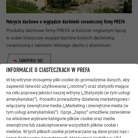
Pokrycie dachowe o wyglądzie dachówki ceramicznej firmy PREFA
Produkty dachowe firmy PREFA w kolorze ceglastym łączą
w sobie klasyczny wygląd dachów krytych dachówką
ceramiczną z zaletami lekkiego dachu z aluminium.
ZAINSPIRUJ SIĘ!
INFORMACJE O CIASTECZKACH W PREFA
W tej witrynie stosujemy pliki cookie do gromadzenia danych, aby
zapewnić łatwość użytkowania („Istotne”) oraz statystki mające
na celu poprawę jakości naszej witryny („Statystyki (w tym usługi
PRAKTYCZNE WSKAZÓWKI DO ELEWACJI
amerykańskie)”). Ponadto prowadzimy działania marketingowe i
włączamy zewnętrzne media („Marketing i zewnętrzne media (w
tym usługi amerykańskie)”). Opcja „Zapisz” umożliwia zezwolenie
na właściwe wybrane kategorie plików cookie oraz media
zewnętrzne lub zaakceptowanie wszystkich plików cookie i
mediów. W tych plikach cookie przetwarzane są dane przez nas i