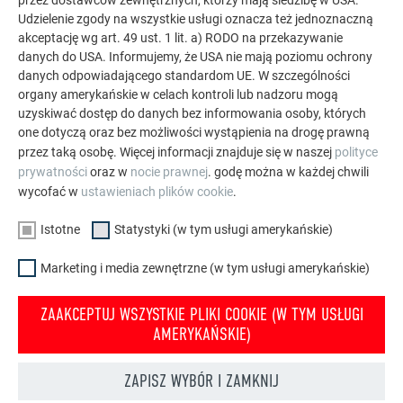
przez dostawców zewnętrznych, którzy mają siedzibę w USA.
Udzielenie zgody na wszystkie usługi oznacza też jednoznaczną
akceptację wg art. 49 ust. 1 lit. a) RODO na przekazywanie
danych do USA. Informujemy, że USA nie mają poziomu ochrony
danych odpowiadającego standardom UE. W szczególności
organy amerykańskie w celach kontroli lub nadzoru mogą
uzyskiwać dostęp do danych bez informowania osoby, których
one dotyczą oraz bez możliwości wystąpienia na drogę prawną
Remont elewacji z PREFA
przez taką osobę. Więcej informacji znajduje się w naszej
polityce
Nowoczesny remont elewacji to dziś więcej niż tylko
prywatności
oraz w
nocie prawnej
. godę można w każdej chwili
ochrona. Elewacje aluminiowe PREFA gwarantują trwałą
wycofać w
ustawieniach plików cookie
.
jakość i można je łączyć elastycznie – to doskonałe
Istotne
Statystyki (w tym usługi amerykańskie)
połączenie do indywidualnych remontów istniejących
budynków.
Marketing i media zewnętrzne (w tym usługi amerykańskie)
SZCZEGÓŁOWE INFORMACJE O REMONTACH ELEWACJI
ZAAKCEPTUJ WSZYSTKIE PLIKI COOKIE (W TYM USŁUGI
AMERYKAŃSKIE)
ZAPISZ WYBÓR I ZAMKNIJ