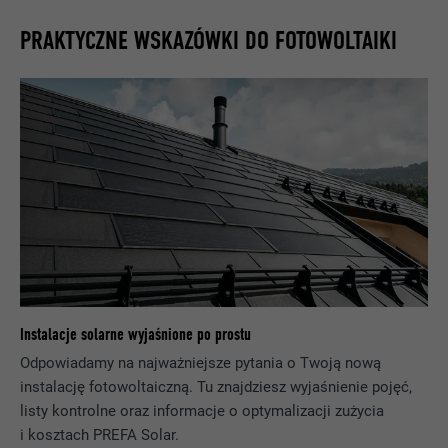
PRAKTYCZNE WSKAZÓWKI DO FOTOWOLTAIKI
Rejestruje jednoznaczny identyfikator,
NAZWA
lang
stosowany do generowania danych do
CEL
ponownego korzystania z witryny przez
DOSTAWCA
ads.linkedin.com
odwiedzających.
PROCEDURA
Sesja
NAZWA
_gaexp
Zapisuje wersję językową witryny
CEL
wybraną przez użytkownika.
DOSTAWCA
Google Optimize
PROCEDURA
90 dni
NAZWA
lang
Jest stosowany testowo do sprawdzenia,
DOSTAWCA
LinkedIn
czy przeglądarka zezwala na wstawianie
Instalacje solarne wyjaśnione po prostu
CEL
plików cookie. Nie zawiera cech
PROCEDURA
Sesja
Odpowiadamy na najważniejsze pytania o Twoją nową
identyfikacyjnych.
instalację fotowoltaiczną. Tu znajdziesz wyjaśnienie pojęć,
Ustawiony przez LinkedIn, jeśli witryna
listy kontrolne oraz informacje o optymalizacji zużycia
CEL
zawiera wstawione okno „Obserwuj nas”.
i kosztach PREFA Solar.