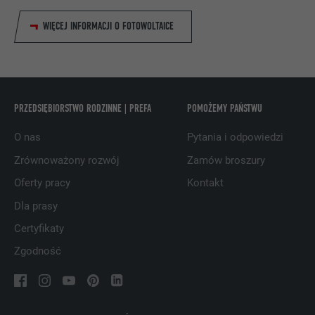
WIĘCEJ INFORMACJI O FOTOWOLTAICE
NAZWA
bcookie
DOSTAWCA
LinkedIn
PROCEDURA
2 lata
PRZEDSIĘBIORSTWO RODZINNE | PREFA
POMOŻEMY PAŃSTWU
Wykorzystuje usługę sieci
O nas
Pytania i odpowiedzi
społecznościowej LinkedIn do
CEL
Zrównoważony rozwój
Zamów broszury
obserwowania stosowania wstawionych
usług
Oferty pracy
Kontakt
Dla prasy
NAZWA
bscookie
Certyfikaty
Zgodność
DOSTAWCA
LinkedIn
PROCEDURA
2 lata