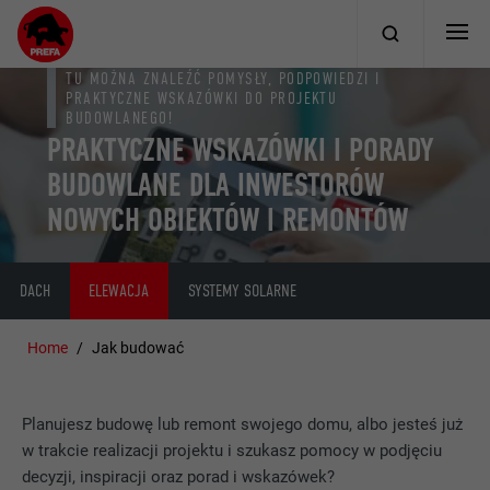
TU MOŻNA ZNALEŹĆ POMYSŁY, PODPOWIEDZI I
PRAKTYCZNE WSKAZÓWKI DO PROJEKTU
BUDOWLANEGO!
PRAKTYCZNE WSKAZÓWKI I PORADY
BUDOWLANE DLA INWESTORÓW
NOWYCH OBIEKTÓW I REMONTÓW
DACH
ELEWACJA
SYSTEMY SOLARNE
Home
Jak budować
Planujesz budowę lub remont swojego domu, albo jesteś już
w trakcie realizacji projektu i szukasz pomocy w podjęciu
decyzji, inspiracji oraz porad i wskazówek?