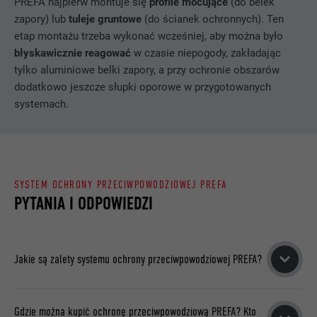
PREFA najpierw montuje się
profile mocujące
(do belek
PROCEDURA
2 lata
zapory) lub
tuleje gruntowe
(do ścianek ochronnych). Ten
etap montażu trzeba wykonać wcześniej, aby można było
Wykorzystuje usługę sieci
społecznościowej LinkedIn do
błyskawicznie reagować
w czasie niepogody, zakładając
CEL
obserwowania stosowania wstawionych
tylko aluminiowe belki zapory, a przy ochronie obszarów
usług
dodatkowo jeszcze słupki oporowe w przygotowanych
systemach.
NAZWA
bscookie
DOSTAWCA
LinkedIn
SYSTEM OCHRONY PRZECIWPOWODZIOWEJ PREFA
PROCEDURA
2 lata
PYTANIA I ODPOWIEDZI
Wykorzystuje usługę sieci
społecznościowej LinkedIn do
CEL
obserwowania stosowania wstawionych
Jakie są zalety systemu ochrony przeciwpowodziowej PREFA?
usług
Częściowo mobilna ochrona przeciwpowodziowa firmy
Gdzie można kupić ochronę przeciwpowodziową PREFA? Kto
PREFA w postaci systemu aluminiowych belek wałów jest