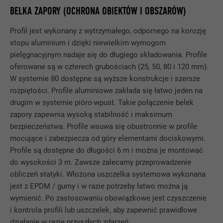
NAZWA
U
BELKA ZAPORY (OCHRONA OBIEKTÓW I OBSZARÓW)
DOSTAWCA
Adsymptotic.com
Profil jest wykonany z wytrzymałego, odpornego na korozję
stopu aluminium i dzięki niewielkim wymogom
PROCEDURA
3 miesiące
pielęgnacyjnym nadaje się do długiego składowania. Profile
oferowane są w czterech grubościach (25, 50, 80 i 120 mm).
CEL
Identyfikacyjny plik cookie przeglądarki
W systemie 80 dostępne są wyższe konstrukcje i szersze
rozpiętości. Profile aluminiowe zakłada się łatwo jeden na
drugim w systemie pióro-wpust. Takie połączenie belek
NAZWA
li_sugr
zapory zapewnia wysoką stabilność i maksimum
bezpieczeństwa. Profile wsuwa się obustronnie w profile
DOSTAWCA
LinkedIn
mocujące i zabezpiecza od góry elementami dociskowymi.
PROCEDURA
3 miesiące
Profile są dostępne do długości 6 m i można je montować
do wysokości 3 m. Zawsze zalecamy przeprowadzenie
CEL
Identyfikacyjny plik cookie przeglądarki
obliczeń statyki. Włożona uszczelka systemowa wykonana
jest z EPDM / gumy i w razie potrzeby łatwo można ją
wymienić. Po zastosowaniu obowiązkowe jest czyszczenie
NAZWA
GPS
i kontrola profili lub uszczelek, aby zapewnić prawidłowe
działanie w razie przyszłych zdarzeń.