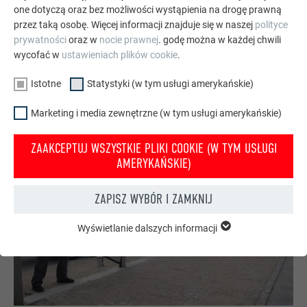
one dotyczą oraz bez możliwości wystąpienia na drogę prawną
przez taką osobę. Więcej informacji znajduje się w naszej
polityce
prywatności
oraz w
nocie prawnej
. godę można w każdej chwili
wycofać w
ustawieniach plików cookie
.
Istotne
Statystyki (w tym usługi amerykańskie)
Marketing i media zewnętrzne (w tym usługi amerykańskie)
ZAAKCEPTUJ WSZYSTKIE PLIKI COOKIE (W TYM USŁUGI
AMERYKAŃSKIE)
ZAPISZ WYBÓR I ZAMKNIJ
Wyświetlanie dalszych informacji
ISTOTNE
Pliki cookie z grupy „Istotne” są potrzebne do podstawowych
funkcji witryny. Zapewnione jest w ten sposób działanie
witryny bez zakłóceń.
Wyświetl informacje o plikach cookie
NAZWA
PHPSESSID