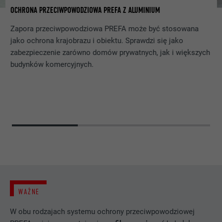
PROCEDURA
Sesja
OCHRONA PRZECIWPOWODZIOWA PREFA Z ALUMINIUM
M
NAZWA
_gaexp
Zapisuje wersję językową witryny
Zapora przeciwpowodziowa PREFA może być stosowana
CEL
wybraną przez użytkownika.
jako ochrona krajobrazu i obiektu. Sprawdzi się jako
DOSTAWCA
Google Optimize
zabezpieczenie zarówno domów prywatnych, jak i większych
budynków komercyjnych.
PROCEDURA
90 dni
NAZWA
lang
Jest stosowany testowo do sprawdzenia,
DOSTAWCA
LinkedIn
czy przeglądarka zezwala na wstawianie
CEL
plików cookie. Nie zawiera cech
PROCEDURA
Sesja
identyfikacyjnych.
Ustawiony przez LinkedIn, jeśli witryna
CEL
zawiera wstawione okno „Obserwuj nas”.
NAZWA
bcookie
WAŻNE
DOSTAWCA
LinkedIn
W obu rodzajach systemu ochrony przeciwpowodziowej