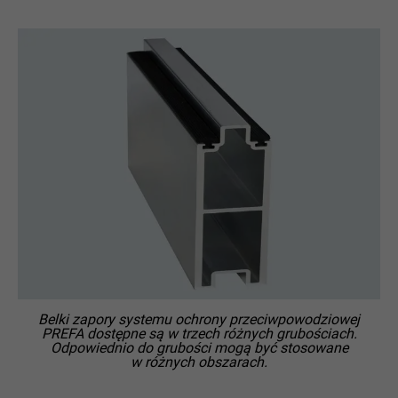
PROCEDURA
1 rok
Stosowany przez Pinterest do
CEL
obserwowania korzystania z usług.
NAZWA
__cfduid
DOSTAWCA
Adsymptotic.com
PROCEDURA
1 miesiąc
Plik cookie stosowany do identyfikowania
poszczególnych urządzeń klienckich ze
wspólnym adresem IP oraz do
CEL
wykorzystywania ustawień
Belki zapory systemu ochrony przeciwpowodziowej
bezpieczeństwa na bazie urządzeń
PREFA dostępne są w trzech różnych grubościach.
klienckich.
Odpowiednio do grubości mogą być stosowane
w różnych obszarach.