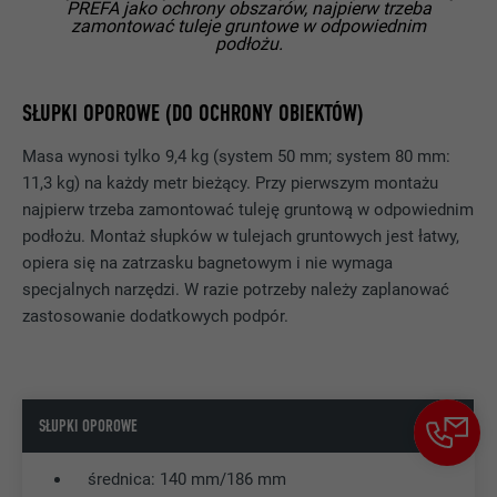
PREFA jako ochrony obszarów, najpierw trzeba
zamontować tuleje gruntowe w odpowiednim
Jest stosowany testowo do sprawdzenia,
podłożu.
czy przeglądarka zezwala na wstawianie
CEL
plików cookie. Nie zawiera cech
SŁUPKI OPOROWE (DO OCHRONY OBIEKTÓW)
identyfikacyjnych.
Masa wynosi tylko 9,4 kg (system 50 mm; system 80 mm:
11,3 kg) na każdy metr bieżący. Przy pierwszym montażu
najpierw trzeba zamontować tuleję gruntową w odpowiednim
podłożu. Montaż słupków w tulejach gruntowych jest łatwy,
opiera się na zatrzasku bagnetowym i nie wymaga
specjalnych narzędzi. W razie potrzeby należy zaplanować
zastosowanie dodatkowych podpór.
SŁUPKI OPOROWE
średnica: 140 mm/186 mm