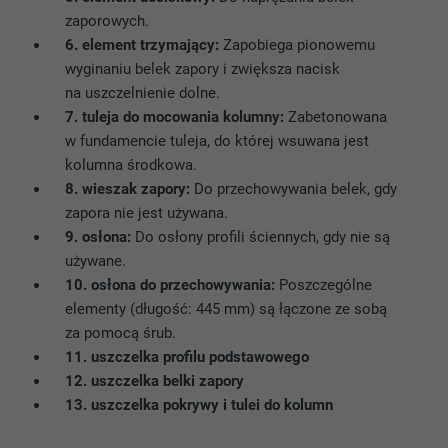
zaporowych.
NAZWA
IDE
6. element trzymający:
Zapobiega pionowemu
wyginaniu belek zapory i zwiększa nacisk
DOSTAWCA
doubleclick.net
na uszczelnienie dolne.
7. tuleja do mocowania kolumny:
Zabetonowana
PROCEDURA
1 rok
w fundamencie tuleja, do której wsuwana jest
Stosowany przez Google DoubleClick do
kolumna środkowa.
rejestrowania działań użytkownika w
8. wieszak zapory:
Do przechowywania belek, gdy
witrynie według ogłoszenia lub kliknięcia
zapora nie jest używana.
CEL
jednego z ogłoszeń dostawcy oraz do
9. osłona:
Do osłony profili ściennych, gdy nie są
zgłaszania w celu pomiaru skuteczności
używane.
reklamy i wyświetlania celowej reklamy
10. osłona do przechowywania:
Poszczególne
dla użytkownika.
elementy (długość: 445 mm) są łączone ze sobą
za pomocą śrub.
11. uszczelka profilu podstawowego
NAZWA
_pin_unauth
12. uszczelka belki zapory
13. uszczelka pokrywy i tulei do kolumn
DOSTAWCA
Pinterest