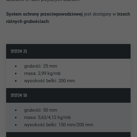
DOSTAWCA
YouTube
System ochrony przeciwpowodziowej
jest dostępny w
trzech
PROCEDURA
1 dzień
różnych grubościach
:
Rejestruje jednoznaczny identyfikator na
urządzeniach mobilnych, aby umożliwić
CEL
śledzenie na podstawie geograficznej
lokalizacji GPS.
SYSTEM 25
grubość: 25 mm
NAZWA
VISITOR_INFO1_LIVE
masa: 2,99 kg/mb
wysokość belki: 200 mm
DOSTAWCA
YouTube
SYSTEM 50
PROCEDURA
179 dni
grubość: 50 mm
CEL
Pomiar szerokości pasma YouTube
masa: 5,62/4,12 kg/mb
wysokość belki: 150 mm/200 mm
NAZWA
YSC