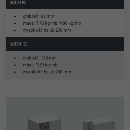
SYSTEM 80
DOSTAWCA
YouTube
grubość: 80 mm
PROCEDURA
Sesja
masa: 7,78 kg/mb, 4,88 kg/mb
wysokość belki: 200 mm
Stosowany przez YouTube (Google) do
CEL
zapisywania ustawień użytkownika oraz
SYSTEM 120
innych niepodanych celów
grubość: 120 mm
masa: 7,59 kg/mb
NAZWA
_gcl_au
wysokość belki: 200 mm
DOSTAWCA
Google AdSense
PROCEDURA
3 miesiące
Stosowany przez Google AdSense do
eksperymentowania z wydajnością
CEL
reklamy w witrynach wykorzystujących jej
usługi.