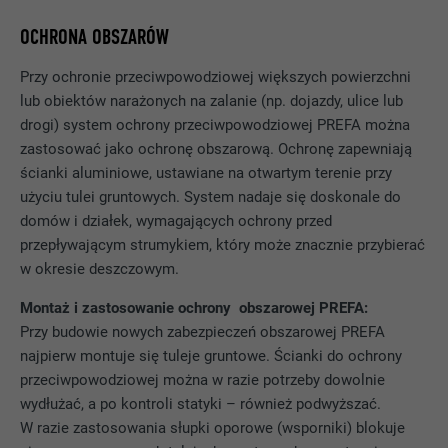
OCHRONA OBSZARÓW
STATYSTYKI (W TYM USŁUGI AMERYKAŃSKIE)
DOSTAWCA
PHP
Pliki cookie „Statystyki (w tym usługi amerykańskie) pomagają
Przy ochronie przeciwpowodziowej większych powierzchni
nam zrozumieć sposób korzystania z witryny. Informacje są
PROCEDURA
Sesja
lub obiektów narażonych na zalanie (np. dojazdy, ulice lub
gromadzone w celu poprawienia korzystania z witryny przez
drogi) system ochrony przeciwpowodziowej PREFA można
użytkownika.
Ten plik cookie zapisuje aktualną sesję z
zastosować jako ochronę obszarową. Ochronę zapewniają
odniesieniem do aplikacji PHP,
ścianki aluminiowe, ustawiane na otwartym terenie przy
Wyświetl informacje o plikach cookie
NAZWA
_ga
zapewniając w ten sposób, że wszystkie
CEL
użyciu tulei gruntowych. System nadaje się doskonale do
funkcje strony oparte na języku
MARKETING I MEDIA ZEWNĘTRZNE (W TYM USŁUGI
DOSTAWCA
Google Universal Analytics
domów i działek, wymagających ochrony przed
programowania PHP będą wyświetlane
AMERYKAŃSKIE)
przepływającym strumykiem, który może znacznie przybierać
całkowicie.
Pliki cookie „Marketing i media zewnętrzne (w tym usługi
PROCEDURA
2 lata
w okresie deszczowym.
amerykańskie)” są stosowane przez reklamodawców
(dostawców zewnętrznych) do wyświetlania
Montaż i zastosowanie ochrony obszarowej PREFA:
Rejestruje jednoznaczny identyfikator,
NAZWA
cookie_optin
spersonalizowanej reklamy. Odbywa się to przez
Przy budowie nowych zabezpieczeń obszarowej PREFA
stosowany do generowania danych do
CEL
obserwowanie odwiedzających poza witryną. Po
ponownego korzystania z witryny przez
najpierw montuje się tuleje gruntowe. Ścianki do ochrony
DOSTAWCA
Sgalinski
zaakceptowaniu tych plików cookie dostęp do treści na
odwiedzających.
przeciwpowodziowej można w razie potrzeby dowolnie
platformach wideo i platformach mediów społecznościowych
PROCEDURA
12 miesięcy
wydłużać, a po kontroli statyki – również podwyższać.
nie wymaga już ręcznej zgody.
W razie zastosowania słupki oporowe (wsporniki) blokuje
NAZWA
_gat
Ten plik cookie jest kluczowy dla działania