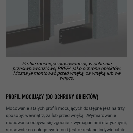
NAZWA
_pinterest_ct_ua
DOSTAWCA
Pinterest
PROCEDURA
1 rok
Ten plik cookie zawiera jednoznaczny
UUID do grupowania działań z różnych
Profile mocujące stosowane są w ochronie
CEL
przeciwpowodziowej PREFA jako ochrona obiektów.
stron, jeśli nie można jednoznacznie
Można je montować przed wnęką, za wnęką lub we
przyporządkować użytkownika.
wnęce.
PROFIL MOCUJĄCY (DO OCHRONY OBIEKTÓW)
NAZWA
li_gc
Mocowanie stałych profili mocujących dostępne jest na trzy
DOSTAWCA
LinkedIn
sposoby: wewnątrz, za lub przed wnęką. .Wymiarowanie
mocowania odbywa się zgodnie z wymaganiami statycznymi,
PROCEDURA
2 lata
stosownie do całego systemu i jest określane indywidualnie