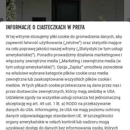
INFORMACJE O CIASTECZKACH W PREFA
W tej witrynie stosujemy pliki cookie do gromadzenia danych, aby
zapewnić łatwość użytkowania („Istotne”) oraz statystki mające
na celu poprawę jakości naszej witryny („Statystyki (w tym usługi
amerykańskie)”). Ponadto prowadzimy działania marketingowe i
włączamy zewnętrzne media („Marketing i zewnętrzne media (w
tym usługi amerykańskie)”). Opcja „Zapisz” umożliwia zezwolenie
CZĘŚCIOWO MOBILNA OCHRONA PRZECIWPOWODZIOWA DRZWI
na właściwe wybrane kategorie plików cookie oraz media
WEJŚCIOWYCH
zewnętrzne lub zaakceptowanie wszystkich plików cookie i
mediów. W tych plikach cookie przetwarzane są dane przez nas i
Specjalne profile z aluminium, stosowane jako ochrona
przez dostawców zewnętrznych, którzy mają siedzibę w USA.
obiektowa, nadają się do skutecznego zamykania drzwi,
Udzielenie zgody na wszystkie usługi oznacza też jednoznaczną
bram i okien.
akceptację wg art. 49 ust. 1 lit. a) RODO na przekazywanie
danych do USA. Informujemy, że USA nie mają poziomu ochrony
danych odpowiadającego standardom UE. W szczególności
organy amerykańskie w celach kontroli lub nadzoru mogą
uzyskiwać dostęp do danych bez informowania osoby, których