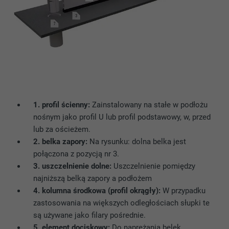
PROCEDURA
3 miesiące
Wird von Facebook genutzt, um eine Reihe
von Werbeprodukten anzuzeigen, zum
CEL
Beispiel Echtzeitgebote dritter
Werbetreibender.
NAZWA
fr
1. profil ścienny:
Zainstalowany na stałe w podłożu
nośnym jako profil U lub profil podstawowy, w, przed
DOSTAWCA
Facebook
lub za ościeżem.
PROCEDURA
3 miesiące
2. belka zapory:
Na rysunku: dolna belka jest
połączona z pozycją nr 3.
Jest stosowany przez Facebooka do
3. uszczelnienie dolne:
Uszczelnienie pomiędzy
wyświetlania wielu produktów
najniższą belką zapory a podłożem
CEL
reklamowych, na przykład aukcji w czasie
4. kolumna środkowa (profil okrągły):
W przypadku
rzeczywistym zewnętrznych
zastosowania na większych odległościach słupki te
reklamodawców.
są używane jako filary pośrednie.
5. element dociskowy:
Do naprężania belek