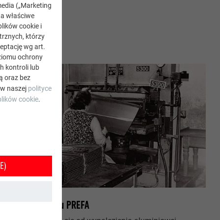
edia („Marketing
na właściwe
lików cookie i
rznych, którzy
eptację wg art.
oziomu ochrony
kontroli lub
ą oraz bez
 w naszej
polityce
lików cookie
.
E)
Historia sukcesu PREFA