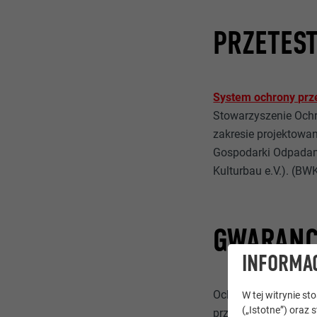
PRZETES
System ochrony pr
Stowarzyszenie Och
zakresie projektowa
Gospodarki Odpadami 
Kulturbau e.V.). (BW
GWARANCJ
INFORMAC
Ochrona przeciwpow
W tej witrynie s
(„Istotne”) oraz 
przepisami. Więcej 