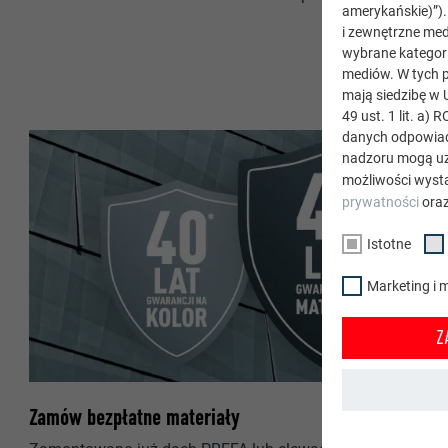
amerykańskie)”)
i zewnętrzne med
wybrane kategori
mediów. W tych p
mają siedzibę w 
49 ust. 1 lit. a
danych odpowiad
nadzoru mogą uz
możliwości wystą
prywatności
ora
Istotne
Marketing i 
Z
Zamów bezpłatne materiały
ISTOTNE