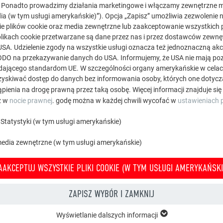
. Ponadto prowadzimy działania marketingowe i włączamy zewnętrzne m
ia (w tym usługi amerykańskie)”). Opcja „Zapisz” umożliwia zezwolenie 
e plików cookie oraz media zewnętrzne lub zaakceptowanie wszystkich p
likach cookie przetwarzane są dane przez nas i przez dostawców zewnęt
USA. Udzielenie zgody na wszystkie usługi oznacza też jednoznaczną akc
) RODO na przekazywanie danych do USA. Informujemy, że USA nie mają p
ającego standardom UE. W szczególności organy amerykańskie w celach 
yskiwać dostęp do danych bez informowania osoby, których one dotycz
pienia na drogę prawną przez taką osobę. Więcej informacji znajduje się
z w
nocie prawnej
. godę można w każdej chwili wycofać w
ustawieniach p
Statystyki (w tym usługi amerykańskie)
media zewnętrzne (w tym usługi amerykańskie)
AAKCEPTUJ WSZYSTKIE PLIKI COOKIE (W TYM USŁUGI AMERYKAŃSKI
ZAPISZ WYBÓR I ZAMKNIJ
Zamów bezpłatne prospekty PREFA
Wyświetlanie dalszych informacji