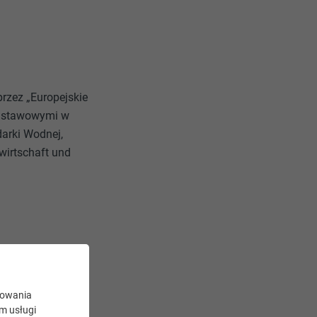
przez „Europejskie
odstawowymi w
arki Wodnej,
wirtschaft und
kojmia zgodnie z
kowania
ym usługi