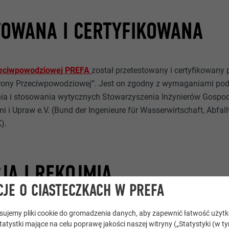
TOWANA I CERTYFIKOWANA
zeciwpowodziowej PREFA
został przetestowany i certyfikowany 
rony Przeciwpowodziowej”. Jest on zgodny z wymaganiami p
nia i stosowania wytycznych Stowarzyszenia Inżynierów Gospod
i Upraw e.V. (Bund der Ingenieure für Wasserwirtschaft, Abfall
K).
A I RĘKOJMIA
JE O CIASTECZKACH W PREFA
odziowa PREFA objęta jest
40-letnią gwarancją
. Obowiązuje rę
tosujemy pliki cookie do gromadzenia danych, aby zapewnić łatwość użyt
statystki mające na celu poprawę jakości naszej witryny („Statystyki (w t
informacji można uzyskać w PREFA Polska.