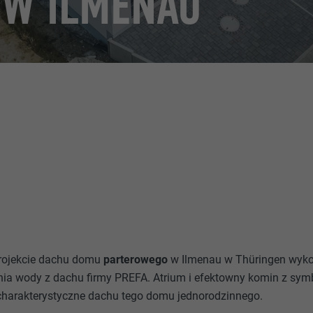
 W ILMENAU
rojekcie dachu domu
parterowego
w Ilmenau w Thüringen wyko
ia wody z dachu firmy PREFA. Atrium i efektowny komin z sy
charakterystyczne dachu tego domu jednorodzinnego.