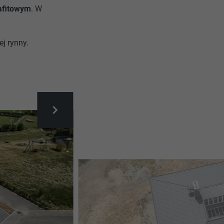
afitowym
. W
ej rynny.