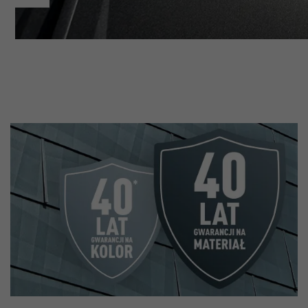
_gid
Google Universal Analytics
lang
1 dzień
ads.linkedin.com
Rejestruje jednoznaczny identyfikator, stosowany do gener
Sesja
danych do ponownego korzystania z witryny przez odwiedz
Zapisuje wersję językową witryny wybraną przez użytkowni
_gaexp
lang
Google Optimize
LinkedIn
90 dni
Sesja
Jest stosowany testowo do sprawdzenia, czy przeglądarka
wstawianie plików cookie. Nie zawiera cech identyfikacyjnyc
Ustawiony przez LinkedIn, jeśli witryna zawiera wstawione 
„Obserwuj nas”.