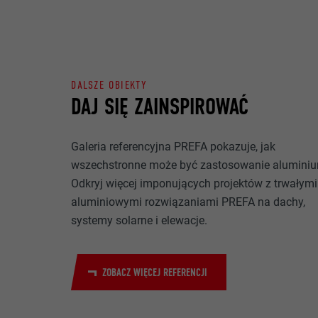
NAZWA
CEL
MARKETING I M
DOSTAWCA
Pliki cookie „M
reklamodawców
PROCEDURA
DALSZE OBIEKTY
to przez obser
DAJ SIĘ ZAINSPIROWAĆ
NAZWA
do treści na p
CEL
zgody.
DOSTAWCA
Galeria referencyjna PREFA pokazuje, jak
NAZWA
PROCEDURA
wszechstronne może być zastosowanie alumini
NAZWA
Odkryj więcej imponujących projektów z trwałymi
DOSTAWCA
aluminiowymi rozwiązaniami PREFA na dachy,
DOSTAWCA
CEL
systemy solarne i elewacje.
PROCEDURA
PROCEDURA
ZOBACZ WIĘCEJ REFERENCJI
CEL
CEL