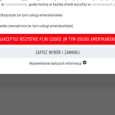
z w
nocie prawnej
. godę można w każdej chwili wycofać w
ustawieniach p
y Hornschuh
Statystyki (w tym usługi amerykańskie)
media zewnętrzne (w tym usługi amerykańskie)
AAKCEPTUJ WSZYSTKIE PLIKI COOKIE (W TYM USŁUGI AMERYKAŃSKI
ZAPISZ WYBÓR I ZAMKNIJ
Wyświetlanie dalszych informacji
grupy „Istotne” są potrzebne do podstawowych funkcji witryny. Zapewnion
e witryny bez zakłóceń.
Wyświetl informacje o plikach cookie
PHPSESSID
 TYM USŁUGI AMERYKAŃSKIE)
PHP
Statystyki (w tym usługi amerykańskie) pomagają nam zrozumieć sposób k
macje są gromadzone w celu poprawienia korzystania z witryny przez uży
Sesja