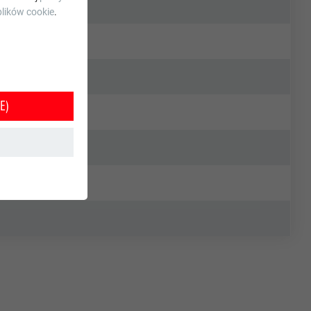
lików cookie
.
E)
e jest w ten
orzystania z
tkownika.