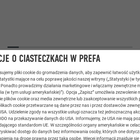
JE O CIASTECZKACH W PREFA
tosujemy pliki cookie do gromadzenia danych, aby zapewnić łatwość użyt
statystki mające na celu poprawę jakości naszej witryny („Statystyki (w t
. Ponadto prowadzimy działania marketingowe i włączamy zewnętrzne m
ia (w tym usługi amerykańskie)”). Opcja „Zapisz” umożliwia zezwolenie 
e plików cookie oraz media zewnętrzne lub zaakceptowanie wszystkich p
likach cookie przetwarzane są dane przez nas i przez dostawców zewnęt
USA. Udzielenie zgody na wszystkie usługi oznacza też jednoznaczną akc
) RODO na przekazywanie danych do USA. Informujemy, że USA nie mają p
ającego standardom UE. W szczególności organy amerykańskie w celach 
 półokrągła
,
System dachowy PREFALZ
yskiwać dostęp do danych bez informowania osoby, których one dotycz
pienia na drogę prawną przez taką osobę. Więcej informacji znajduje się