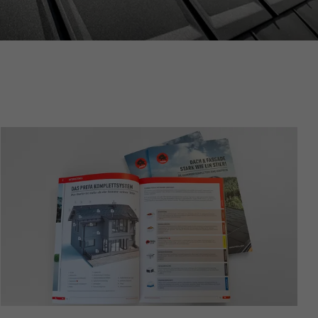
owania
ających.
ka.
 zezwala na
h.
okno