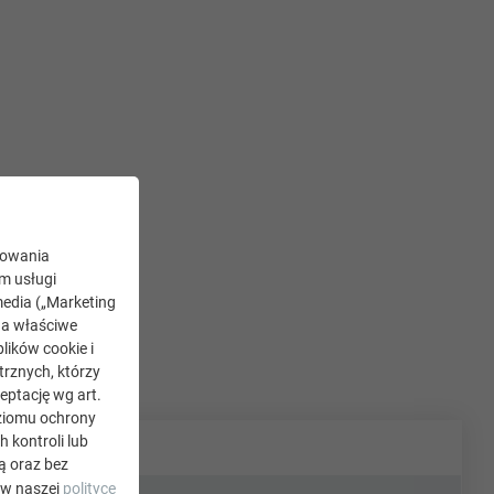
kowania
ym usługi
edia („Marketing
na właściwe
lików cookie i
rznych, którzy
eptację wg art.
oziomu ochrony
kontroli lub
ą oraz bez
 w naszej
polityce