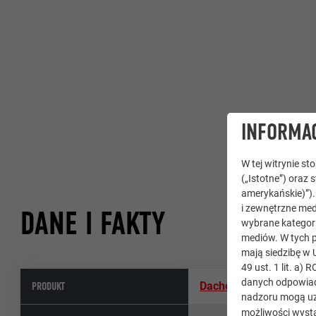
INFORMAC
W tej witrynie s
(„Istotne”) oraz 
amerykańskie)”)
i zewnętrzne med
DANE I FAKTY
wybrane kategori
mediów. W tych p
mają siedzibę w 
49 ust. 1 lit. a
danych odpowiad
PRODUKT
Dachówka R.16
,
Rynna
nadzoru mogą uz
możliwości wystą