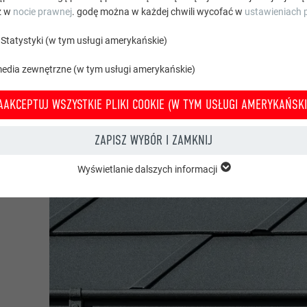
z w
nocie prawnej
. godę można w każdej chwili wycofać w
ustawieniach p
Statystyki (w tym usługi amerykańskie)
media zewnętrzne (w tym usługi amerykańskie)
AAKCEPTUJ WSZYSTKIE PLIKI COOKIE (W TYM USŁUGI AMERYKAŃSKI
ZAPISZ WYBÓR I ZAMKNIJ
Wyświetlanie dalszych informacji
um.
grupy „Istotne” są potrzebne do podstawowych funkcji witryny. Zapewnion
e witryny bez zakłóceń.
Wyświetl informacje o plikach cookie
PHPSESSID
 TYM USŁUGI AMERYKAŃSKIE)
PHP
Statystyki (w tym usługi amerykańskie) pomagają nam zrozumieć sposób k
macje są gromadzone w celu poprawienia korzystania z witryny przez uży
Sesja