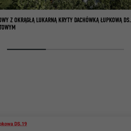
OWY Z OKRĄGŁĄ LUKARNĄ KRYTY DACHÓWKĄ ŁUPKOWĄ DS.
YTOWYM
pkowa DS.19