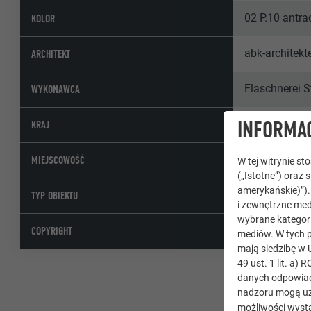
02 P.10 antra
KOLOR
abk-architek
ARCHITEKT
Flaschnerei S
WYKONAWCA
INFORMAC
Niemcy
KRAJ
Aalen
MIEJSCOWOŚĆ
W tej witrynie s
(„Istotne”) oraz 
amerykańskie)”)
Kompleksy mi
TYP OBIEKTU
i zewnętrzne med
wybrane kategori
© PREFA | Cr
COPYRIGHT
mediów. W tych p
mają siedzibę w 
49 ust. 1 lit. a
danych odpowiad
nadzoru mogą uz
możliwości wystą