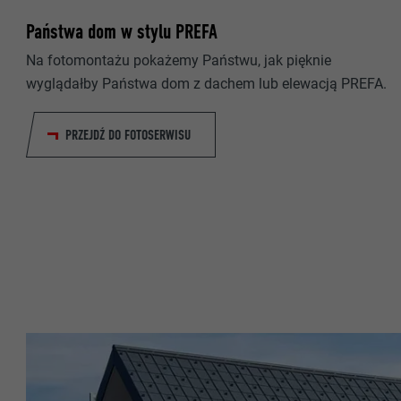
NAZWA
Państwa dom w stylu PREFA
DOSTAWCA
NAZWA
Na fotomontażu pokażemy Państwu, jak pięknie
wyglądałby Państwa dom z dachem lub elewacją PREFA.
PROCEDURA
DOSTAWCA
PRZEJDŹ DO FOTOSERWISU
CEL
PROCEDURA
CEL
NAZWA
NAZWA
DOSTAWCA
DOSTAWCA
PROCEDURA
PROCEDURA
CEL
CEL