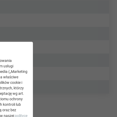
kowania
ym usługi
edia („Marketing
na właściwe
lików cookie i
rznych, którzy
eptację wg art.
oziomu ochrony
kontroli lub
ą oraz bez
 w naszej
polityce