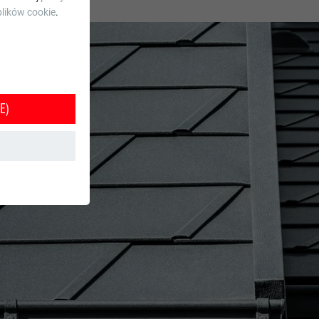
lików cookie
.
E)
e jest w ten
orzystania z
tkownika.