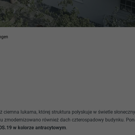
angen
niż ciemna lukarna, której struktura połyskuje w świetle słonec
u zmodernizowano również dach czterospadowy budynku. Pona
S.19 w kolorze antracytowym
.