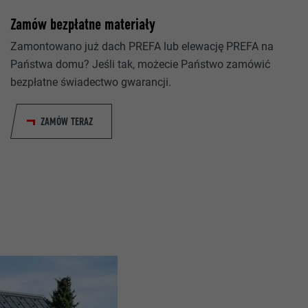
_gid
Zamów bezpłatne materiały
Google Universal Analytics
lang
Zamontowano już dach PREFA lub elewację PREFA na
Państwa domu? Jeśli tak, możecie Państwo zamówić
1 dzień
ads.linkedin.com
bezpłatne świadectwo gwarancji.
Rejestruje jednoznaczny identyfikator, stosowany do gener
Sesja
danych do ponownego korzystania z witryny przez odwiedz
ZAMÓW TERAZ
Zapisuje wersję językową witryny wybraną przez użytkowni
_gaexp
lang
Google Optimize
LinkedIn
90 dni
Sesja
Jest stosowany testowo do sprawdzenia, czy przeglądarka
wstawianie plików cookie. Nie zawiera cech identyfikacyjnyc
Ustawiony przez LinkedIn, jeśli witryna zawiera wstawione 
„Obserwuj nas”.