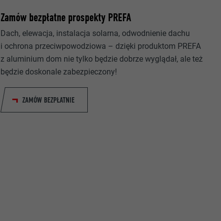
Zamów bezpłatne prospekty PREFA
Dach, elewacja, instalacja solarna, odwodnienie dachu
i ochrona przeciwpowodziowa – dzięki produktom PREFA
z aluminium dom nie tylko będzie dobrze wyglądał, ale też
owania
będzie doskonale zabezpieczony!
ających.
ka.
ZAMÓW BEZPŁATNIE
 zezwala na
h.
okno