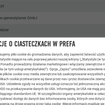
cyt
ten-generalplaner GmbJ
telzer
JE O CIASTECZKACH W PREFA
tosujemy pliki cookie do gromadzenia danych, aby zapewnić łatwość użyt
statystki mające na celu poprawę jakości naszej witryny („Statystyki (w t
. Ponadto prowadzimy działania marketingowe i włączamy zewnętrzne m
eszkalne i budynki mieszkalne
ia (w tym usługi amerykańskie)”). Opcja „Zapisz” umożliwia zezwolenie 
e plików cookie oraz media zewnętrzne lub zaakceptowanie wszystkich p
oce & Wir
likach cookie przetwarzane są dane przez nas i przez dostawców zewnęt
USA. Udzielenie zgody na wszystkie usługi oznacza też jednoznaczną akc
) RODO na przekazywanie danych do USA. Informujemy, że USA nie mają p
ającego standardom UE. W szczególności organy amerykańskie w celach 
yskiwać dostęp do danych bez informowania osoby, których one dotycz
pienia na drogę prawną przez taką osobę. Więcej informacji znajduje się