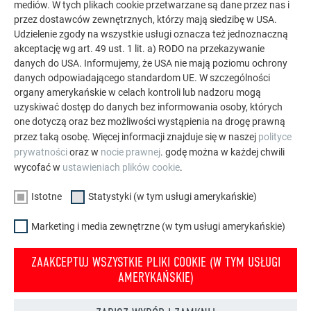
mediów. W tych plikach cookie przetwarzane są dane przez nas i
przez dostawców zewnętrznych, którzy mają siedzibę w USA.
Galeria referencyjna PREFA pokazuje, jak
Udzielenie zgody na wszystkie usługi oznacza też jednoznaczną
wszechstronne może być zastosowanie aluminium.
akceptację wg art. 49 ust. 1 lit. a) RODO na przekazywanie
danych do USA. Informujemy, że USA nie mają poziomu ochrony
Odkryj więcej imponujących projektów z trwałymi
danych odpowiadającego standardom UE. W szczególności
aluminiowymi rozwiązaniami PREFA na dachy, systemy
organy amerykańskie w celach kontroli lub nadzoru mogą
solarne i elewacje.
uzyskiwać dostęp do danych bez informowania osoby, których
one dotyczą oraz bez możliwości wystąpienia na drogę prawną
przez taką osobę. Więcej informacji znajduje się w naszej
polityce
ZOBACZ WIĘCEJ REFERENCJI
prywatności
oraz w
nocie prawnej
. godę można w każdej chwili
wycofać w
ustawieniach plików cookie
.
Istotne
Statystyki (w tym usługi amerykańskie)
Marketing i media zewnętrzne (w tym usługi amerykańskie)
ZAAKCEPTUJ WSZYSTKIE PLIKI COOKIE (W TYM USŁUGI
AMERYKAŃSKIE)