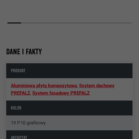
DANE I FAKTY
PRODUKT
Aluminiowa płyta kompozytowa
,
System dachowy
PREFALZ
,
System fasadowy PREFALZ
KOLOR
19 P.10 grafitowy
ARCHITEKT