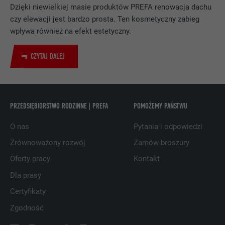
Dzięki niewielkiej masie produktów PREFA renowacja dachu
Wykorzystuje usługę sieci
czy elewacji jest bardzo prosta. Ten kosmetyczny zabieg
społecznościowej LinkedIn do
wpływa również na efekt estetyczny.
CEL
obserwowania stosowania wstawionych
usług
CZYTAJ DALEJ
NAZWA
UserMatchHistory
PRZEDSIĘBIORSTWO RODZINNE | PREFA
POMOŻEMY PAŃSTWU
DOSTAWCA
LinkedIn
O nas
Pytania i odpowiedzi
PROCEDURA
29 dni
Zrównoważony rozwój
Zamów broszury
Jest stosowany do obserwowania
Oferty pracy
Kontakt
odwiedzających na kilku witrynach i
CEL
prezentowania właściwej reklamy opartej
Dla prasy
na preferencjach odwiedzającego.
Certyfikaty
Zgodność
NAZWA
lidc