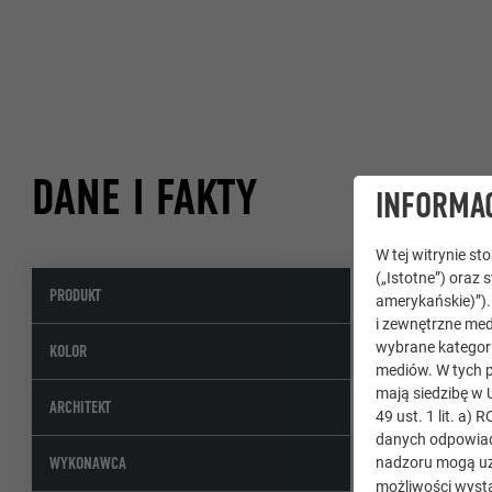
DANE I FAKTY
INFORMAC
W tej witrynie s
(„Istotne”) oraz 
PRODUKT
Dachówka łup
amerykańskie)”)
i zewnętrzne med
wybrane kategori
43 P.10 szary 
KOLOR
mediów. W tych p
mają siedzibę w 
Hohensinn Arch
ARCHITEKT
49 ust. 1 lit. a
danych odpowiad
Dachdeckerei/S
WYKONAWCA
nadzoru mogą uz
możliwości wystą