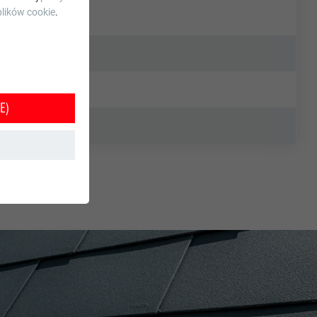
lików cookie
.
E)
e jest w ten
orzystania z
tkownika.