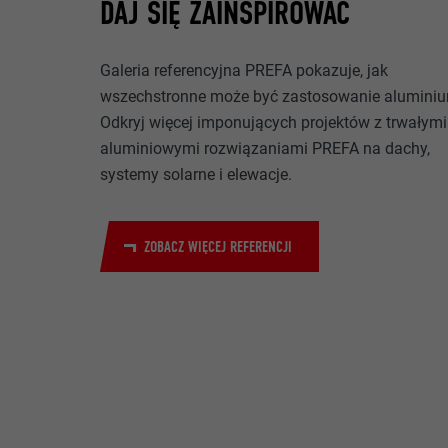
DAJ SIĘ ZAINSPIROWAĆ
NAZWA
CEL
Galeria referencyjna PREFA pokazuje, jak
MARKETING I M
DOSTAWCA
Pliki cookie „M
wszechstronne może być zastosowanie alumini
reklamodawców
PROCEDURA
Odkryj więcej imponujących projektów z trwałymi
to przez obser
NAZWA
aluminiowymi rozwiązaniami PREFA na dachy,
do treści na p
CEL
systemy solarne i elewacje.
zgody.
DOSTAWCA
NAZWA
PROCEDURA
ZOBACZ WIĘCEJ REFERENCJI
NAZWA
DOSTAWCA
DOSTAWCA
CEL
PROCEDURA
PROCEDURA
CEL
CEL