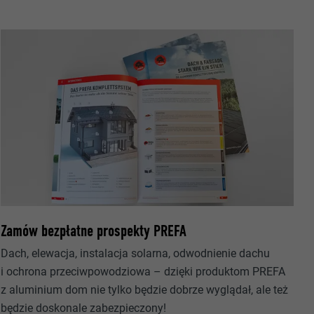
owania
ających.
ka.
Zamów bezpłatne prospekty PREFA
Dach, elewacja, instalacja solarna, odwodnienie dachu
 zezwala na
i ochrona przeciwpowodziowa – dzięki produktom PREFA
h.
okno
z aluminium dom nie tylko będzie dobrze wyglądał, ale też
będzie doskonale zabezpieczony!