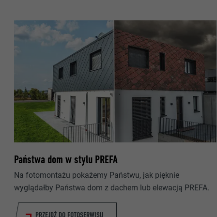
NAZWA
DOSTAWCA
NAZWA
PROCEDURA
DOSTAWCA
CEL
PROCEDURA
CEL
NAZWA
NAZWA
DOSTAWCA
DOSTAWCA
PROCEDURA
Państwa dom w stylu PREFA
PROCEDURA
Na fotomontażu pokażemy Państwu, jak pięknie
CEL
wyglądałby Państwa dom z dachem lub elewacją PREFA.
CEL
PRZEJDŹ DO FOTOSERWISU