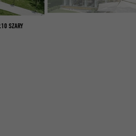
PREFA-ALTAUSSEE-HOTEL-VIVAMAYR-DACHOWKA-L
.10 SZARY