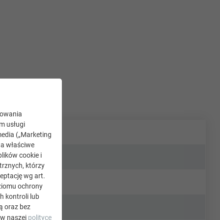
kowania
ym usługi
edia („Marketing
na właściwe
lików cookie i
rznych, którzy
eptację wg art.
oziomu ochrony
kontroli lub
ą oraz bez
 w naszej
polityce