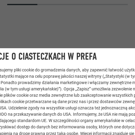
JE O CIASTECZKACH W PREFA
tosujemy pliki cookie do gromadzenia danych, aby zapewnić łatwość użyt
statystki mające na celu poprawę jakości naszej witryny („Statystyki (w t
kowa
,
System dachowy PREFALZ
. Ponadto prowadzimy działania marketingowe i włączamy zewnętrzne m
ia (w tym usługi amerykańskie)”). Opcja „Zapisz” umożliwia zezwolenie 
e plików cookie oraz media zewnętrzne lub zaakceptowanie wszystkich p
kamienny
likach cookie przetwarzane są dane przez nas i przez dostawców zewnęt
USA. Udzielenie zgody na wszystkie usługi oznacza też jednoznaczną akc
itektur ZT GmbH
) RODO na przekazywanie danych do USA. Informujemy, że USA nie mają p
ającego standardom UE. W szczególności organy amerykańskie w celach 
penglerei Goran Tadic GmbH
yskiwać dostęp do danych bez informowania osoby, których one dotycz
pienia na drogę prawną przez taką osobę. Więcej informacji znajduje się