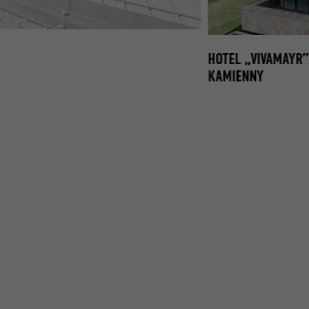
KA-LUPKOWA03.JPG
HOTEL „VIVAMAYR”
KAMIENNY