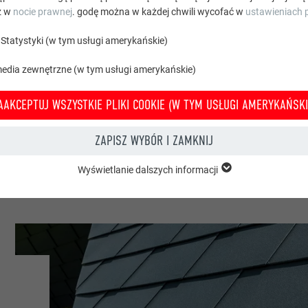
z w
nocie prawnej
. godę można w każdej chwili wycofać w
ustawieniach p
Statystyki (w tym usługi amerykańskie)
media zewnętrzne (w tym usługi amerykańskie)
nomia
AAKCEPTUJ WSZYSTKIE PLIKI COOKIE (W TYM USŁUGI AMERYKAŃSKI
 & Wir
ZAPISZ WYBÓR I ZAMKNIJ
Wyświetlanie dalszych informacji
grupy „Istotne” są potrzebne do podstawowych funkcji witryny. Zapewnion
e witryny bez zakłóceń.
Wyświetl informacje o plikach cookie
PHPSESSID
 TYM USŁUGI AMERYKAŃSKIE)
PHP
Statystyki (w tym usługi amerykańskie) pomagają nam zrozumieć sposób k
macje są gromadzone w celu poprawienia korzystania z witryny przez uży
Sesja