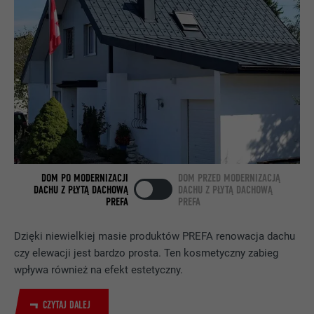
NAZWA
bcookie
DOSTAWCA
LinkedIn
PROCEDURA
2 lata
Wykorzystuje usługę sieci
społecznościowej LinkedIn do
CEL
obserwowania stosowania wstawionych
usług
DOM PO MODERNIZACJI
DOM PRZED MODERNIZACJĄ
DACHU Z PŁYTĄ DACHOWĄ
DACHU Z PŁYTĄ DACHOWĄ
NAZWA
bscookie
PREFA
PREFA
DOSTAWCA
LinkedIn
Dzięki niewielkiej masie produktów PREFA renowacja dachu
czy elewacji jest bardzo prosta. Ten kosmetyczny zabieg
PROCEDURA
2 lata
wpływa również na efekt estetyczny.
Wykorzystuje usługę sieci
CZYTAJ DALEJ
społecznościowej LinkedIn do