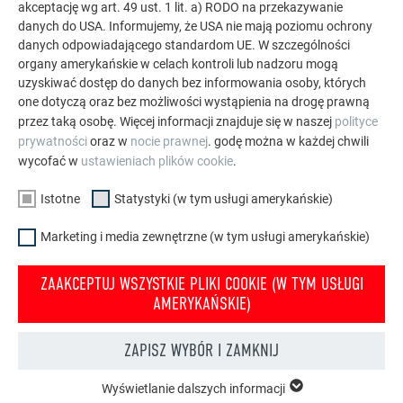
akceptację wg art. 49 ust. 1 lit. a) RODO na przekazywanie
solarne i elewacje.
danych do USA. Informujemy, że USA nie mają poziomu ochrony
danych odpowiadającego standardom UE. W szczególności
organy amerykańskie w celach kontroli lub nadzoru mogą
ZOBACZ WIĘCEJ REFERENCJI
uzyskiwać dostęp do danych bez informowania osoby, których
one dotyczą oraz bez możliwości wystąpienia na drogę prawną
przez taką osobę. Więcej informacji znajduje się w naszej
polityce
prywatności
oraz w
nocie prawnej
. godę można w każdej chwili
wycofać w
ustawieniach plików cookie
.
Istotne
Statystyki (w tym usługi amerykańskie)
Marketing i media zewnętrzne (w tym usługi amerykańskie)
ZAAKCEPTUJ WSZYSTKIE PLIKI COOKIE (W TYM USŁUGI
AMERYKAŃSKIE)
ZAPISZ WYBÓR I ZAMKNIJ
Wyświetlanie dalszych informacji
ISTOTNE