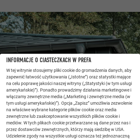
INFORMACJE O CIASTECZKACH W PREFA
W tej witrynie stosujemy pliki cookie do gromadzenia danych, aby
zapewnić łatwość użytkowania („Istotne”) oraz statystki mające
na celu poprawę jakości naszej witryny („Statystyki (w tym usługi
amerykańskie)”). Ponadto prowadzimy działania marketingowe i
DALSZE OBIEKTY
włączamy zewnętrzne media („Marketing i zewnętrzne media (w
DAJ SIĘ ZAINSPIROWAĆ
tym usługi amerykańskie)”). Opcja „Zapisz” umożliwia zezwolenie
na właściwe wybrane kategorie plików cookie oraz media
Galeria referencyjna PREFA pokazuje, jak
zewnętrzne lub zaakceptowanie wszystkich plików cookie i
wszechstronne może być zastosowanie aluminium.
mediów. W tych plikach cookie przetwarzane są dane przez nas i
przez dostawców zewnętrznych, którzy mają siedzibę w USA.
Odkryj więcej imponujących projektów z trwałymi
Udzielenie zgody na wszystkie usługi oznacza też jednoznaczną
aluminiowymi rozwiązaniami PREFA na dachy, systemy