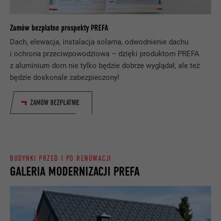
Rejestruje jednoznaczny identyfikator,
NAZWA
lang
stosowany do generowania danych do
CEL
ponownego korzystania z witryny przez
Zamów bezpłatne prospekty PREFA
DOSTAWCA
ads.linkedin.com
odwiedzających.
Dach, elewacja, instalacja solarna, odwodnienie dachu
PROCEDURA
Sesja
i ochrona przeciwpowodziowa – dzięki produktom PREFA
z aluminium dom nie tylko będzie dobrze wyglądał, ale też
NAZWA
_gaexp
Zapisuje wersję językową witryny
będzie doskonale zabezpieczony!
CEL
wybraną przez użytkownika.
DOSTAWCA
Google Optimize
ZAMÓW BEZPŁATNIE
PROCEDURA
90 dni
NAZWA
lang
Jest stosowany testowo do sprawdzenia,
DOSTAWCA
LinkedIn
czy przeglądarka zezwala na wstawianie
CEL
plików cookie. Nie zawiera cech
BUDYNKI PRZED I PO RENOWACJI
PROCEDURA
Sesja
GALERIA MODERNIZACJI PREFA
identyfikacyjnych.
Ustawiony przez LinkedIn, jeśli witryna
CEL
zawiera wstawione okno „Obserwuj nas”.