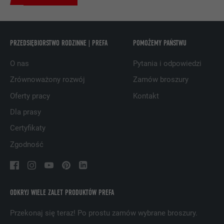
CEL
obserwowania stosowania wstawionych
usług
PRZEDSIĘBIORSTWO RODZINNE | PREFA
POMOŻEMY PAŃSTWU
NAZWA
UserMatchHistory
O nas
Pytania i odpowiedzi
DOSTAWCA
LinkedIn
Zrównoważony rozwój
Zamów broszury
Oferty pracy
Kontakt
PROCEDURA
29 dni
Dla prasy
Jest stosowany do obserwowania
Certyfikaty
odwiedzających na kilku witrynach i
CEL
prezentowania właściwej reklamy opartej
Zgodność
na preferencjach odwiedzającego.
NAZWA
lidc
ODKRYJ WIELE ZALET PRODUKTÓW PREFA
DOSTAWCA
LinkedIn
Przekonaj się teraz! Po prostu zamów wybrane broszury.