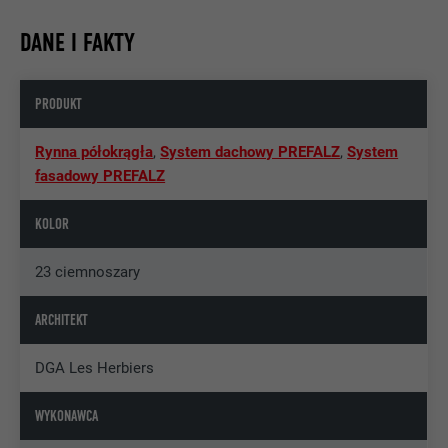
DANE I FAKTY
PRODUKT
Rynna półokrągła
,
System dachowy PREFALZ
,
System
fasadowy PREFALZ
KOLOR
23 ciemnoszary
ARCHITEKT
DGA Les Herbiers
WYKONAWCA