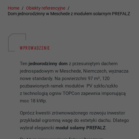
Home
Obiekty referencyjne
Dom jednorodzinny w Meschede z modułem solarnym PREFALZ
WPROWADZENIE
Ten
jednorodzinny dom
z przesuniętym dachem
jednospadowym w Meschede, Niemczech, wyznacza
nowe standardy. Na powierzchni 97 m², 120
pozbawionych ramek modułów PV szkło/szkło
z technologią ogniw TOPCon zapewnia imponującą
moc 18 kWp.
Oprócz kwestii zrównoważonego rozwoju inwestor
przykładał ogromną wagę do estetyki dachu. Dlatego
wybrał elegancki
moduł solarny PREFALZ
.