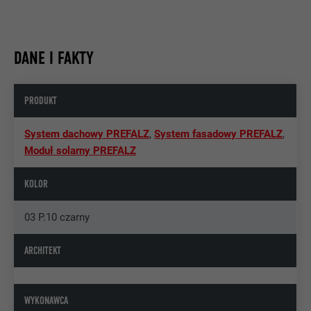
DANE I FAKTY
PRODUKT
System dachowy PREFALZ
,
System fasadowy PREFALZ
,
Moduł solarny PREFALZ
KOLOR
03 P.10 czarny
ARCHITEKT
WYKONAWCA