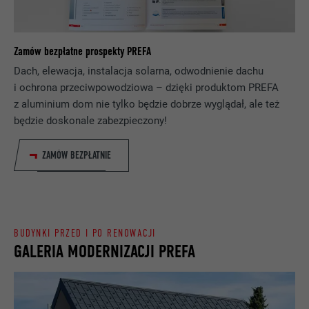
Rejestruje jednoznaczny identyfikator,
NAZWA
lang
stosowany do generowania danych do
CEL
ponownego korzystania z witryny przez
DOSTAWCA
ads.linkedin.com
Zamów bezpłatne prospekty PREFA
odwiedzających.
Dach, elewacja, instalacja solarna, odwodnienie dachu
PROCEDURA
Sesja
i ochrona przeciwpowodziowa – dzięki produktom PREFA
NAZWA
_gaexp
z aluminium dom nie tylko będzie dobrze wyglądał, ale też
Zapisuje wersję językową witryny
CEL
będzie doskonale zabezpieczony!
wybraną przez użytkownika.
DOSTAWCA
Google Optimize
ZAMÓW BEZPŁATNIE
PROCEDURA
90 dni
NAZWA
lang
Jest stosowany testowo do sprawdzenia,
DOSTAWCA
LinkedIn
czy przeglądarka zezwala na wstawianie
CEL
plików cookie. Nie zawiera cech
PROCEDURA
Sesja
BUDYNKI PRZED I PO RENOWACJI
identyfikacyjnych.
GALERIA MODERNIZACJI PREFA
Ustawiony przez LinkedIn, jeśli witryna
CEL
zawiera wstawione okno „Obserwuj nas”.