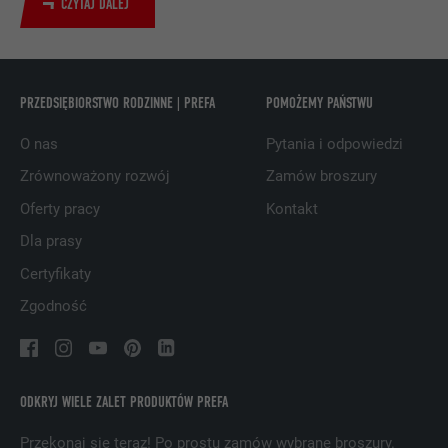
społecznościowej LinkedIn do
CZYTAJ DALEJ
CEL
obserwowania stosowania wstawionych
usług
PRZEDSIĘBIORSTWO RODZINNE | PREFA
POMOŻEMY PAŃSTWU
NAZWA
UserMatchHistory
O nas
Pytania i odpowiedzi
DOSTAWCA
LinkedIn
Zrównoważony rozwój
Zamów broszury
PROCEDURA
29 dni
Oferty pracy
Kontakt
Dla prasy
Jest stosowany do obserwowania
odwiedzających na kilku witrynach i
Certyfikaty
CEL
prezentowania właściwej reklamy opartej
Zgodność
na preferencjach odwiedzającego.
NAZWA
lidc
ODKRYJ WIELE ZALET PRODUKTÓW PREFA
DOSTAWCA
LinkedIn
Przekonaj się teraz! Po prostu zamów wybrane broszury.