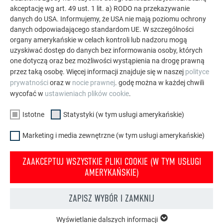
aluminiowymi rozwiązaniami PREFA na dachy, systemy
akceptację wg art. 49 ust. 1 lit. a) RODO na przekazywanie
solarne i elewacje.
danych do USA. Informujemy, że USA nie mają poziomu ochrony
danych odpowiadającego standardom UE. W szczególności
organy amerykańskie w celach kontroli lub nadzoru mogą
ZOBACZ WIĘCEJ REFERENCJI
uzyskiwać dostęp do danych bez informowania osoby, których
one dotyczą oraz bez możliwości wystąpienia na drogę prawną
przez taką osobę. Więcej informacji znajduje się w naszej
polityce
prywatności
oraz w
nocie prawnej
. godę można w każdej chwili
wycofać w
ustawieniach plików cookie
.
Istotne
Statystyki (w tym usługi amerykańskie)
Marketing i media zewnętrzne (w tym usługi amerykańskie)
ZAAKCEPTUJ WSZYSTKIE PLIKI COOKIE (W TYM USŁUGI
AMERYKAŃSKIE)
ZAPISZ WYBÓR I ZAMKNIJ
Wyświetlanie dalszych informacji