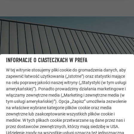
INFORMACJE O CIASTECZKACH W PREFA
W tej witrynie stosujemy pliki cookie do gromadzenia danych, aby
zapewnić łatwość użytkowania („Istotne”) oraz statystki mające
na celu poprawę jakości naszej witryny („Statystyki (w tym usługi
amerykańskie)”). Ponadto prowadzimy działania marketingowe i
DALSZE OBIEKTY
włączamy zewnętrzne media („Marketing i zewnętrzne media (w
DAJ SIĘ ZAINSPIROWAĆ
tym usługi amerykańskie)”). Opcja „Zapisz” umożliwia zezwolenie
na właściwe wybrane kategorie plików cookie oraz media
zewnętrzne lub zaakceptowanie wszystkich plików cookie i
Galeria referencyjna PREFA pokazuje, jak
mediów. W tych plikach cookie przetwarzane są dane przez nas i
wszechstronne może być zastosowanie aluminium.
przez dostawców zewnętrznych, którzy mają siedzibę w USA.
Odkryj więcej imponujących projektów z trwałymi
Udzielenie zgody na wszystkie usługi oznacza też jednoznaczną