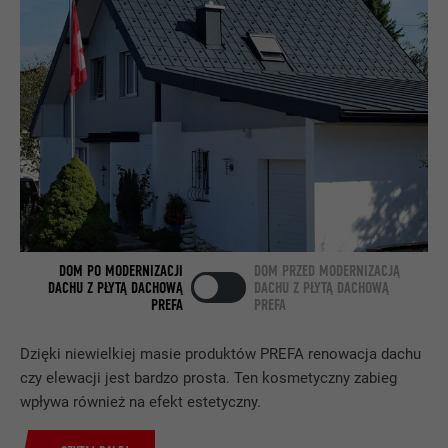
NAZWA
bcookie
DOSTAWCA
LinkedIn
PROCEDURA
2 lata
Wykorzystuje usługę sieci
społecznościowej LinkedIn do
CEL
obserwowania stosowania wstawionych
usług
DOM PO MODERNIZACJI
DOM PRZED MODERNIZACJĄ
DACHU Z PŁYTĄ DACHOWĄ
DACHU Z PŁYTĄ DACHOWĄ
NAZWA
bscookie
PREFA
PREFA
DOSTAWCA
LinkedIn
Dzięki niewielkiej masie produktów PREFA renowacja dachu
czy elewacji jest bardzo prosta. Ten kosmetyczny zabieg
PROCEDURA
2 lata
wpływa również na efekt estetyczny.
Wykorzystuje usługę sieci