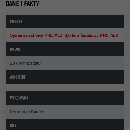
DANE I FAKTY
PRODUKT
System dachowy PREFALZ
,
System fasadowy PREFALZ
KOLOR
23 ciemnoszary
ARCHITEKT
WYKONAWCA
Entreprise Baudet
KRAJ