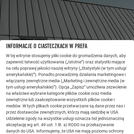
INFORMACJE O CIASTECZKACH W PREFA
W tej witrynie stosujemy pliki cookie do gromadzenia danych, aby
zapewnić łatwość użytkowania („Istotne”) oraz statystki mające
DALSZE OBIEKTY
na celu poprawę jakości naszej witryny („Statystyki (w tym usługi
DAJ SIĘ ZAINSPIROWAĆ
amerykańskie)”). Ponadto prowadzimy działania marketingowe i
włączamy zewnętrzne media („Marketing i zewnętrzne media (w
Galeria referencyjna PREFA pokazuje, jak
tym usługi amerykańskie)”). Opcja „Zapisz” umożliwia zezwolenie
na właściwe wybrane kategorie plików cookie oraz media
wszechstronne może być zastosowanie aluminium.
zewnętrzne lub zaakceptowanie wszystkich plików cookie i
Odkryj więcej imponujących projektów z trwałymi
mediów. W tych plikach cookie przetwarzane są dane przez nas i
aluminiowymi rozwiązaniami PREFA na dachy, systemy
przez dostawców zewnętrznych, którzy mają siedzibę w USA.
solarne i elewacje.
Udzielenie zgody na wszystkie usługi oznacza też jednoznaczną
akceptację wg art. 49 ust. 1 lit. a) RODO na przekazywanie
danych do USA. Informujemy, że USA nie mają poziomu ochrony