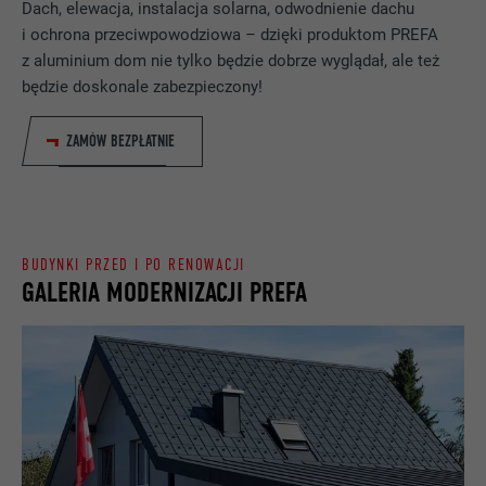
CEL
Dach, elewacja, instalacja solarna, odwodnienie dachu
ponownego korzystania z witryny przez
DOSTAWCA
ads.linkedin.com
i ochrona przeciwpowodziowa – dzięki produktom PREFA
odwiedzających.
z aluminium dom nie tylko będzie dobrze wyglądał, ale też
PROCEDURA
Sesja
będzie doskonale zabezpieczony!
NAZWA
_gaexp
Zapisuje wersję językową witryny
CEL
ZAMÓW BEZPŁATNIE
wybraną przez użytkownika.
DOSTAWCA
Google Optimize
PROCEDURA
90 dni
NAZWA
lang
Jest stosowany testowo do sprawdzenia,
BUDYNKI PRZED I PO RENOWACJI
DOSTAWCA
LinkedIn
czy przeglądarka zezwala na wstawianie
GALERIA MODERNIZACJI PREFA
CEL
plików cookie. Nie zawiera cech
PROCEDURA
Sesja
identyfikacyjnych.
Ustawiony przez LinkedIn, jeśli witryna
CEL
zawiera wstawione okno „Obserwuj nas”.
NAZWA
bcookie