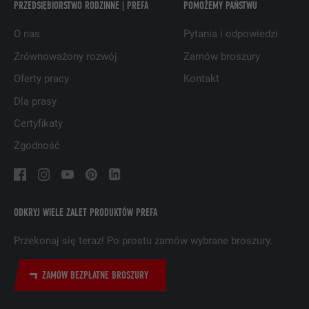
PRZEDSIĘBIORSTWO RODZINNE | PREFA
POMOŻEMY PAŃSTWU
O nas
Pytania i odpowiedzi
NAZWA
UserMatchHistory
Zrównoważony rozwój
Zamów broszury
DOSTAWCA
LinkedIn
Oferty pracy
Kontakt
Dla prasy
PROCEDURA
29 dni
Certyfikaty
Jest stosowany do obserwowania
Zgodność
odwiedzających na kilku witrynach i
CEL
prezentowania właściwej reklamy opartej
na preferencjach odwiedzającego.
ODKRYJ WIELE ZALET PRODUKTÓW PREFA
NAZWA
lidc
Przekonaj się teraz! Po prostu zamów wybrane broszury.
DOSTAWCA
LinkedIn
ZAMÓW BEZPŁATNE BROSZURY
PROCEDURA
1 dzień