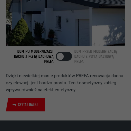
DOSTAWCA
LinkedIn
PROCEDURA
2 lata
Wykorzystuje usługę sieci
społecznościowej LinkedIn do
CEL
obserwowania stosowania wstawionych
DOM PO MODERNIZACJI
DOM PRZED MODERNIZACJĄ
usług
DACHU Z PŁYTĄ DACHOWĄ
DACHU Z PŁYTĄ DACHOWĄ
PREFA
PREFA
NAZWA
bscookie
Dzięki niewielkiej masie produktów PREFA renowacja dachu
czy elewacji jest bardzo prosta. Ten kosmetyczny zabieg
DOSTAWCA
LinkedIn
wpływa również na efekt estetyczny.
PROCEDURA
2 lata
CZYTAJ DALEJ
Wykorzystuje usługę sieci
społecznościowej LinkedIn do
CEL
obserwowania stosowania wstawionych
usług