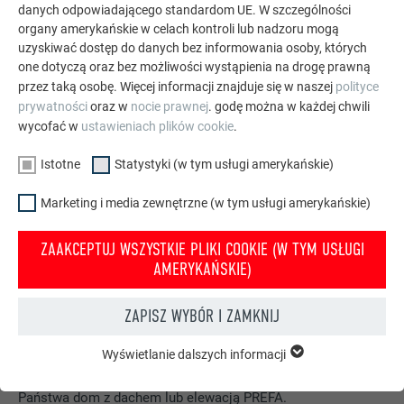
ZOBACZ WIĘCEJ REFERENCJI
danych odpowiadającego standardom UE. W szczególności
organy amerykańskie w celach kontroli lub nadzoru mogą
uzyskiwać dostęp do danych bez informowania osoby, których
one dotyczą oraz bez możliwości wystąpienia na drogę prawną
przez taką osobę. Więcej informacji znajduje się w naszej
polityce
prywatności
oraz w
nocie prawnej
. godę można w każdej chwili
wycofać w
ustawieniach plików cookie
.
Istotne
Statystyki (w tym usługi amerykańskie)
Marketing i media zewnętrzne (w tym usługi amerykańskie)
ZAAKCEPTUJ WSZYSTKIE PLIKI COOKIE (W TYM USŁUGI
AMERYKAŃSKIE)
ZAPISZ WYBÓR I ZAMKNIJ
Państwa dom w stylu PREFA
Wyświetlanie dalszych informacji
ISTOTNE
Na fotomontażu pokażemy Państwu, jak pięknie wyglądałby
Pliki cookie z grupy „Istotne” są potrzebne do podstawowych
Państwa dom z dachem lub elewacją PREFA.
funkcji witryny. Zapewnione jest w ten sposób działanie