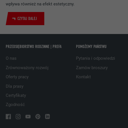
Wykorzystuje usługę sieci
wpływa również na efekt estetyczny.
społecznościowej LinkedIn do
CEL
obserwowania stosowania wstawionych
CZYTAJ DALEJ
usług
NAZWA
UserMatchHistory
PRZEDSIĘBIORSTWO RODZINNE | PREFA
POMOŻEMY PAŃSTWU
DOSTAWCA
LinkedIn
O nas
Pytania i odpowiedzi
PROCEDURA
29 dni
Zrównoważony rozwój
Zamów broszury
Oferty pracy
Kontakt
Jest stosowany do obserwowania
odwiedzających na kilku witrynach i
Dla prasy
CEL
prezentowania właściwej reklamy opartej
Certyfikaty
na preferencjach odwiedzającego.
Zgodność
NAZWA
lidc