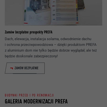
Rejestruje jednoznaczny identyfikator,
NAZWA
lang
stosowany do generowania danych do
CEL
ponownego korzystania z witryny przez
DOSTAWCA
ads.linkedin.com
odwiedzających.
Zamów bezpłatne prospekty PREFA
PROCEDURA
Sesja
Dach, elewacja, instalacja solarna, odwodnienie dachu
NAZWA
_gaexp
Zapisuje wersję językową witryny
i ochrona przeciwpowodziowa – dzięki produktom PREFA
CEL
wybraną przez użytkownika.
z aluminium dom nie tylko będzie dobrze wyglądał, ale też
DOSTAWCA
Google Optimize
będzie doskonale zabezpieczony!
PROCEDURA
90 dni
NAZWA
lang
ZAMÓW BEZPŁATNIE
Jest stosowany testowo do sprawdzenia,
DOSTAWCA
LinkedIn
czy przeglądarka zezwala na wstawianie
CEL
plików cookie. Nie zawiera cech
PROCEDURA
Sesja
identyfikacyjnych.
BUDYNKI PRZED I PO RENOWACJI
Ustawiony przez LinkedIn, jeśli witryna
GALERIA MODERNIZACJI PREFA
CEL
zawiera wstawione okno „Obserwuj nas”.