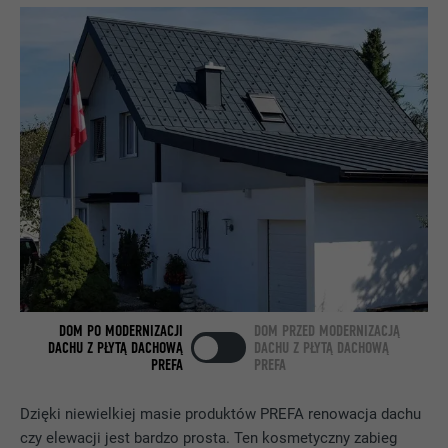
NAZWA
bcookie
DOSTAWCA
LinkedIn
PROCEDURA
2 lata
Wykorzystuje usługę sieci
społecznościowej LinkedIn do
CEL
obserwowania stosowania wstawionych
usług
NAZWA
bscookie
DOM PO MODERNIZACJI
DOM PRZED MODERNIZACJĄ
DACHU Z PŁYTĄ DACHOWĄ
DACHU Z PŁYTĄ DACHOWĄ
PREFA
PREFA
DOSTAWCA
LinkedIn
PROCEDURA
2 lata
Dzięki niewielkiej masie produktów PREFA renowacja dachu
czy elewacji jest bardzo prosta. Ten kosmetyczny zabieg