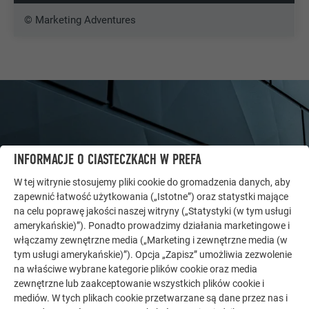
© Marketing Adventures
INFORMACJE O CIASTECZKACH W PREFA
W tej witrynie stosujemy pliki cookie do gromadzenia danych, aby
zapewnić łatwość użytkowania („Istotne”) oraz statystki mające
na celu poprawę jakości naszej witryny („Statystyki (w tym usługi
amerykańskie)”). Ponadto prowadzimy działania marketingowe i
włączamy zewnętrzne media („Marketing i zewnętrzne media (w
tym usługi amerykańskie)”). Opcja „Zapisz” umożliwia zezwolenie
DALSZE OBIEKTY
na właściwe wybrane kategorie plików cookie oraz media
DAJ SIĘ ZAINSPIROWAĆ
zewnętrzne lub zaakceptowanie wszystkich plików cookie i
mediów. W tych plikach cookie przetwarzane są dane przez nas i
Galeria referencyjna PREFA pokazuje, jak