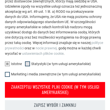
przez dostawców zewnętrznych, którzy mają siedzibę w USA.
wszechstronne może być zastosowanie aluminium.
Udzielenie zgody na wszystkie usługi oznacza też jednoznaczną
Odkryj więcej imponujących projektów z trwałymi
akceptację wg art. 49 ust. 1 lit. a) RODO na przekazywanie
danych do USA. Informujemy, że USA nie mają poziomu ochrony
aluminiowymi rozwiązaniami PREFA na dachy, systemy
danych odpowiadającego standardom UE. W szczególności
solarne i elewacje.
organy amerykańskie w celach kontroli lub nadzoru mogą
uzyskiwać dostęp do danych bez informowania osoby, których
one dotyczą oraz bez możliwości wystąpienia na drogę prawną
ZOBACZ WIĘCEJ REFERENCJI
przez taką osobę. Więcej informacji znajduje się w naszej
polityce
prywatności
oraz w
nocie prawnej
. godę można w każdej chwili
wycofać w
ustawieniach plików cookie
.
Istotne
Statystyki (w tym usługi amerykańskie)
Marketing i media zewnętrzne (w tym usługi amerykańskie)
ZAAKCEPTUJ WSZYSTKIE PLIKI COOKIE (W TYM USŁUGI
AMERYKAŃSKIE)
ZAPISZ WYBÓR I ZAMKNIJ