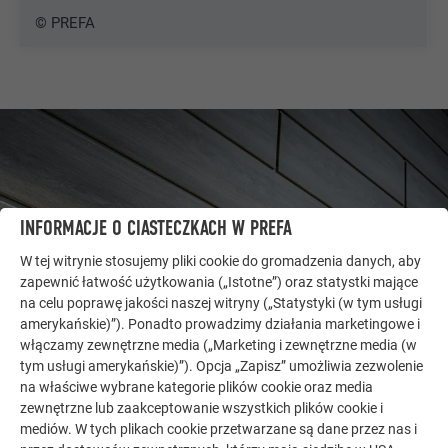
© PREFA
INFORMACJE O CIASTECZKACH W PREFA
W tej witrynie stosujemy pliki cookie do gromadzenia danych, aby
zapewnić łatwość użytkowania („Istotne”) oraz statystki mające
na celu poprawę jakości naszej witryny („Statystyki (w tym usługi
amerykańskie)”). Ponadto prowadzimy działania marketingowe i
włączamy zewnętrzne media („Marketing i zewnętrzne media (w
tym usługi amerykańskie)”). Opcja „Zapisz” umożliwia zezwolenie
DALSZE OBIEKTY
na właściwe wybrane kategorie plików cookie oraz media
DAJ SIĘ ZAINSPIROWAĆ
zewnętrzne lub zaakceptowanie wszystkich plików cookie i
mediów. W tych plikach cookie przetwarzane są dane przez nas i
Galeria referencyjna PREFA pokazuje, jak