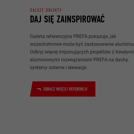
NAZWA
DALSZE OBIEKTY
CEL
DAJ SIĘ ZAINSPIROWAĆ
MARKETING I M
DOSTAWCA
Pliki cookie „M
reklamodawców
PROCEDURA
Galeria referencyjna PREFA pokazuje, jak
to przez obser
NAZWA
wszechstronne może być zastosowanie alumini
do treści na p
CEL
Odkryj więcej imponujących projektów z trwałymi
zgody.
DOSTAWCA
aluminiowymi rozwiązaniami PREFA na dachy,
NAZWA
systemy solarne i elewacje.
PROCEDURA
NAZWA
DOSTAWCA
DOSTAWCA
ZOBACZ WIĘCEJ REFERENCJI
CEL
PROCEDURA
PROCEDURA
CEL
CEL