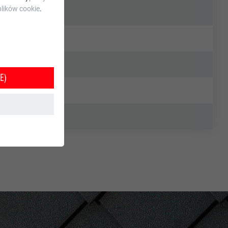
lików cookie
.
E)
e jest w ten
orzystania z
tkownika.