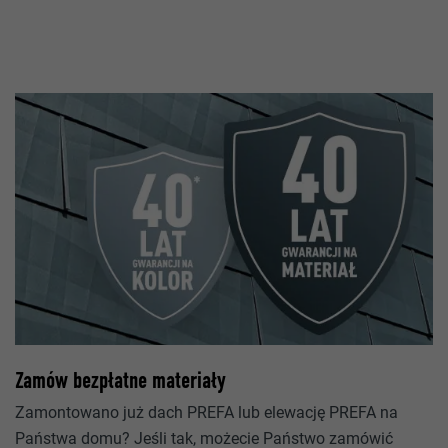
_gid
Google Universal Analytics
lang
1 dzień
ads.linkedin.com
Rejestruje jednoznaczny identyfikator, stosowany do gener
Sesja
danych do ponownego korzystania z witryny przez odwiedz
Zapisuje wersję językową witryny wybraną przez użytkowni
_gaexp
lang
Google Optimize
LinkedIn
90 dni
Sesja
Jest stosowany testowo do sprawdzenia, czy przeglądarka
Zamów bezpłatne materiały
wstawianie plików cookie. Nie zawiera cech identyfikacyjnyc
Ustawiony przez LinkedIn, jeśli witryna zawiera wstawione 
Zamontowano już dach PREFA lub elewację PREFA na
„Obserwuj nas”.
Państwa domu? Jeśli tak, możecie Państwo zamówić