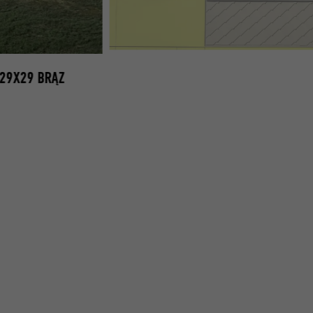
PREFA PRZEDSZKOLE FRANKENMARKT POSZYCIE E
29X29 BRĄZ
BACHINGER 02