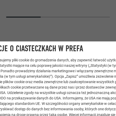
JE O CIASTECZKACH W PREFA
tosujemy pliki cookie do gromadzenia danych, aby zapewnić łatwość użyt
statystki mające na celu poprawę jakości naszej witryny („Statystyki (w t
. Ponadto prowadzimy działania marketingowe i włączamy zewnętrzne m
ia (w tym usługi amerykańskie)”). Opcja „Zapisz” umożliwia zezwolenie 
e plików cookie oraz media zewnętrzne lub zaakceptowanie wszystkich p
mb elewacyjny 29 × 29
likach cookie przetwarzane są dane przez nas i przez dostawców zewnęt
USA. Udzielenie zgody na wszystkie usługi oznacza też jednoznaczną akc
 medalowy brąz
) RODO na przekazywanie danych do USA. Informujemy, że USA nie mają p
ającego standardom UE. W szczególności organy amerykańskie w celach 
yskiwać dostęp do danych bez informowania osoby, których one dotycz
pienia na drogę prawną przez taką osobę. Więcej informacji znajduje się