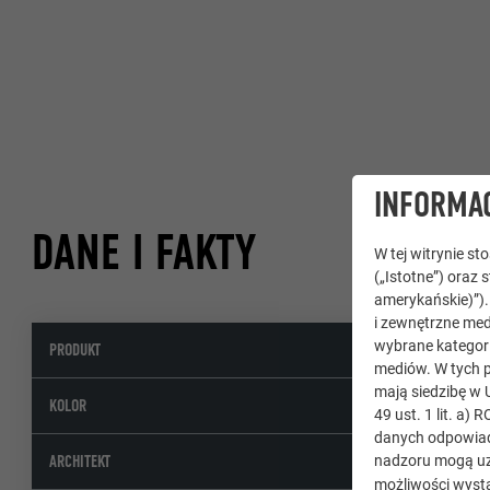
INFORMAC
DANE I FAKTY
W tej witrynie s
(„Istotne”) oraz 
amerykańskie)”)
i zewnętrzne med
wybrane kategori
PRODUKT
Ro
mediów. W tych p
mają siedzibę w 
45
KOLOR
49 ust. 1 lit. a
danych odpowiad
-
ARCHITEKT
nadzoru mogą uz
możliwości wystą