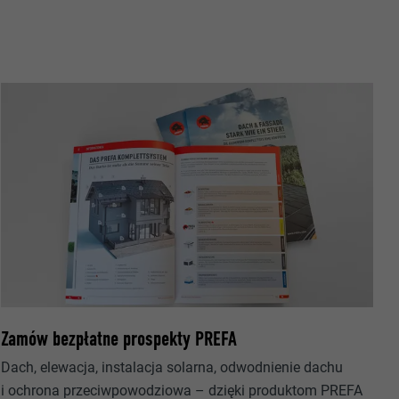
owania
ających.
ka.
 zezwala na
Zamów bezpłatne prospekty PREFA
h.
okno
Dach, elewacja, instalacja solarna, odwodnienie dachu
i ochrona przeciwpowodziowa – dzięki produktom PREFA