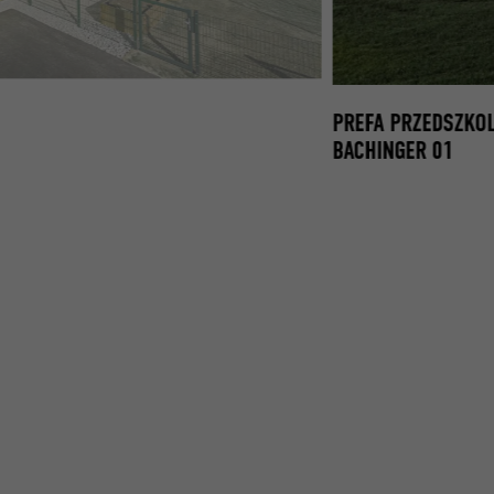
IE ELEWACJI ALUMINIUM ROMB 29X29 BRĄZ
PREFA PRZEDSZKO
BACHINGER 01