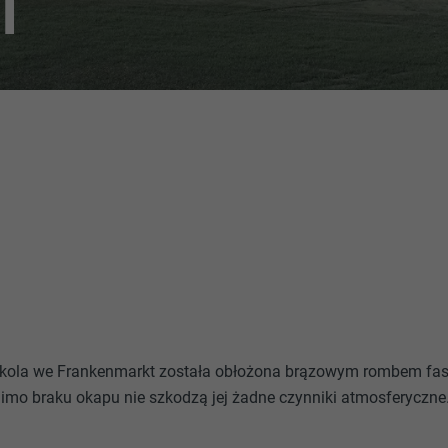
T
zkola we Frankenmarkt została obłożona brązowym rombem f
mimo braku okapu nie szkodzą jej żadne czynniki atmosferyczne