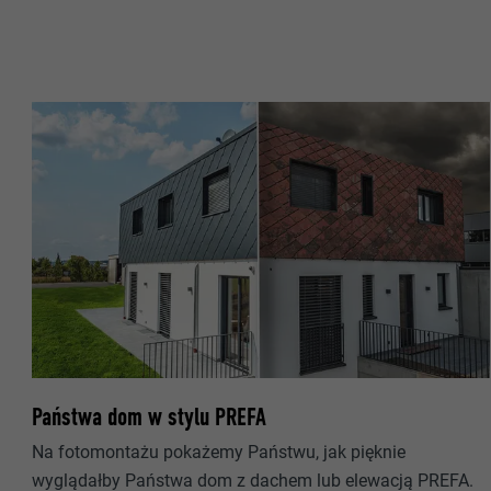
NAZWA
DOSTAWCA
NAZWA
PROCEDURA
DOSTAWCA
CEL
PROCEDURA
CEL
NAZWA
NAZWA
DOSTAWCA
DOSTAWCA
PROCEDURA
PROCEDURA
Państwa dom w stylu PREFA
CEL
Na fotomontażu pokażemy Państwu, jak pięknie
CEL
wyglądałby Państwa dom z dachem lub elewacją PREFA.