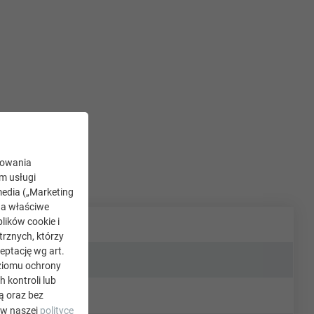
kowania
ym usługi
edia („Marketing
na właściwe
lików cookie i
rznych, którzy
eptację wg art.
oziomu ochrony
kontroli lub
ą oraz bez
 w naszej
polityce