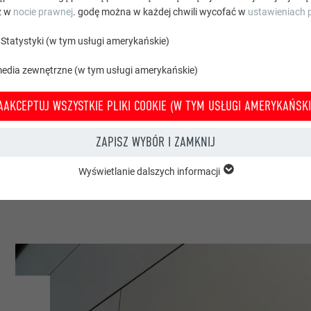
z w
nocie prawnej
. godę można w każdej chwili wycofać w
ustawieniach p
Statystyki (w tym usługi amerykańskie)
sberg
media zewnętrzne (w tym usługi amerykańskie)
AAKCEPTUJ WSZYSTKIE PLIKI COOKIE (W TYM USŁUGI AMERYKAŃSKI
ne
ZAPISZ WYBÓR I ZAMKNIJ
 Wir
Wyświetlanie dalszych informacji
grupy „Istotne” są potrzebne do podstawowych funkcji witryny. Zapewnion
e witryny bez zakłóceń.
Wyświetl informacje o plikach cookie
PHPSESSID
 TYM USŁUGI AMERYKAŃSKIE)
PHP
Statystyki (w tym usługi amerykańskie) pomagają nam zrozumieć sposób k
macje są gromadzone w celu poprawienia korzystania z witryny przez uży
Sesja