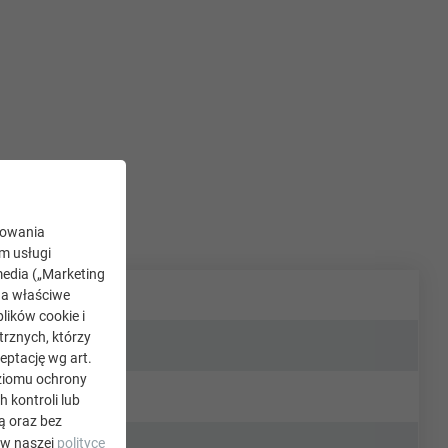
kowania
ym usługi
edia („Marketing
na właściwe
lików cookie i
rznych, którzy
eptację wg art.
oziomu ochrony
kontroli lub
ą oraz bez
 w naszej
polityce