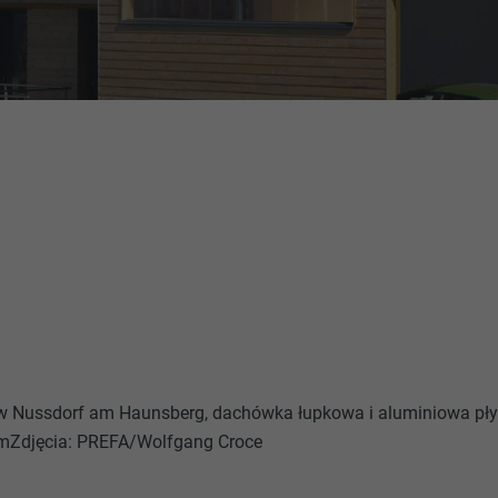
w Nussdorf am Haunsberg, dachówka łupkowa i aluminiowa pł
ymZdjęcia: PREFA/Wolfgang Croce