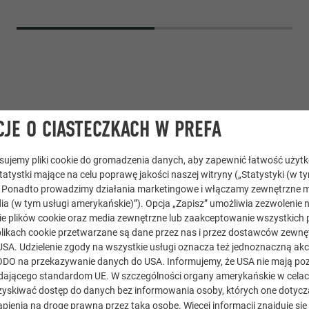
JE O CIASTECZKACH W PREFA
tosujemy pliki cookie do gromadzenia danych, aby zapewnić łatwość użyt
statystki mające na celu poprawę jakości naszej witryny („Statystyki (w t
. Ponadto prowadzimy działania marketingowe i włączamy zewnętrzne m
 kompozytowa
,
Dachówka łupkowa
ia (w tym usługi amerykańskie)”). Opcja „Zapisz” umożliwia zezwolenie 
e plików cookie oraz media zewnętrzne lub zaakceptowanie wszystkich p
likach cookie przetwarzane są dane przez nas i przez dostawców zewnęt
USA. Udzielenie zgody na wszystkie usługi oznacza też jednoznaczną akc
) RODO na przekazywanie danych do USA. Informujemy, że USA nie mają p
ającego standardom UE. W szczególności organy amerykańskie w celach 
yskiwać dostęp do danych bez informowania osoby, których one dotycz
pienia na drogę prawną przez taką osobę. Więcej informacji znajduje się