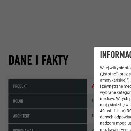
INFORMAC
DANE I FAKTY
W tej witrynie s
(„Istotne”) oraz 
amerykańskie)”)
PRODUKT
Aluminiowa płyta
i zewnętrzne med
wybrane kategori
mediów. W tych p
02 P.10 antracyt
KOLOR
mają siedzibę w 
49 ust. 1 lit. a
DI Marina Rubin
ARCHITEKT
danych odpowiad
nadzoru mogą uz
możliwości wystą
Adelsberger
WYKONAWCA