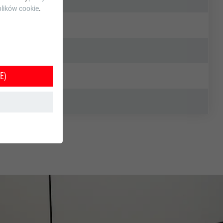
lików cookie
.
E)
e jest w ten
orzystania z
tkownika.