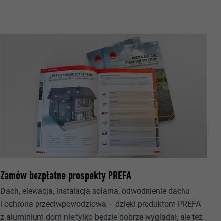
owania
ających.
ka.
Zamów bezpłatne prospekty PREFA
 zezwala na
Dach, elewacja, instalacja solarna, odwodnienie dachu
h.
okno
i ochrona przeciwpowodziowa – dzięki produktom PREFA
z aluminium dom nie tylko będzie dobrze wyglądał, ale też