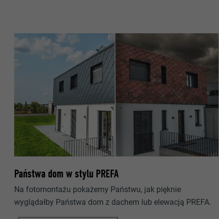
NAZWA
DOSTAWCA
NAZWA
PROCEDURA
DOSTAWCA
CEL
PROCEDURA
CEL
NAZWA
NAZWA
DOSTAWCA
DOSTAWCA
PROCEDURA
Państwa dom w stylu PREFA
PROCEDURA
CEL
Na fotomontażu pokażemy Państwu, jak pięknie
wyglądałby Państwa dom z dachem lub elewacją PREFA.
CEL