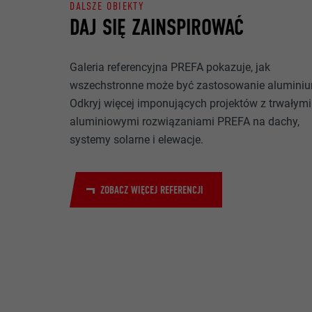
DALSZE OBIEKTY
NAZWA
DAJ SIĘ ZAINSPIROWAĆ
CEL
MARKETING I M
DOSTAWCA
Pliki cookie „M
Galeria referencyjna PREFA pokazuje, jak
reklamodawców
PROCEDURA
wszechstronne może być zastosowanie alumini
to przez obser
NAZWA
Odkryj więcej imponujących projektów z trwałymi
do treści na p
CEL
aluminiowymi rozwiązaniami PREFA na dachy,
zgody.
DOSTAWCA
systemy solarne i elewacje.
NAZWA
PROCEDURA
NAZWA
DOSTAWCA
ZOBACZ WIĘCEJ REFERENCJI
DOSTAWCA
CEL
PROCEDURA
PROCEDURA
CEL
CEL