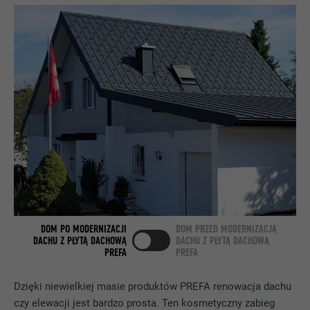
NAZWA
bcookie
DOSTAWCA
LinkedIn
PROCEDURA
2 lata
Wykorzystuje usługę sieci
społecznościowej LinkedIn do
CEL
obserwowania stosowania wstawionych
usług
NAZWA
bscookie
DOM PO MODERNIZACJI
DOM PRZED MODERNIZACJĄ
DACHU Z PŁYTĄ DACHOWĄ
DACHU Z PŁYTĄ DACHOWĄ
PREFA
PREFA
DOSTAWCA
LinkedIn
PROCEDURA
2 lata
Dzięki niewielkiej masie produktów PREFA renowacja dachu
czy elewacji jest bardzo prosta. Ten kosmetyczny zabieg