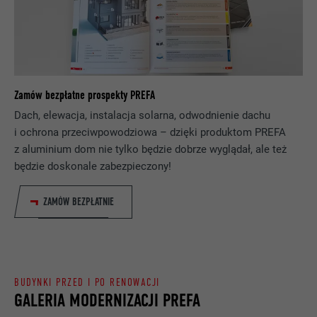
Rejestruje jednoznaczny identyfikator,
NAZWA
lang
stosowany do generowania danych do
CEL
ponownego korzystania z witryny przez
DOSTAWCA
ads.linkedin.com
odwiedzających.
Zamów bezpłatne prospekty PREFA
PROCEDURA
Sesja
Dach, elewacja, instalacja solarna, odwodnienie dachu
NAZWA
_gaexp
Zapisuje wersję językową witryny
i ochrona przeciwpowodziowa – dzięki produktom PREFA
CEL
wybraną przez użytkownika.
z aluminium dom nie tylko będzie dobrze wyglądał, ale też
DOSTAWCA
Google Optimize
będzie doskonale zabezpieczony!
PROCEDURA
90 dni
NAZWA
lang
ZAMÓW BEZPŁATNIE
Jest stosowany testowo do sprawdzenia,
DOSTAWCA
LinkedIn
czy przeglądarka zezwala na wstawianie
CEL
plików cookie. Nie zawiera cech
PROCEDURA
Sesja
identyfikacyjnych.
BUDYNKI PRZED I PO RENOWACJI
Ustawiony przez LinkedIn, jeśli witryna
GALERIA MODERNIZACJI PREFA
CEL
zawiera wstawione okno „Obserwuj nas”.