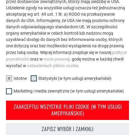
przez dostawców zewnętrznych, którzy mają siedzibę w USA.
wszechstronne może być zastosowanie aluminium.
Udzielenie zgody na wszystkie usługi oznacza też jednoznaczną
Odkryj więcej imponujących projektów z trwałymi
akceptację wg art. 49 ust. 1 lit. a) RODO na przekazywanie
danych do USA. Informujemy, że USA nie mają poziomu ochrony
aluminiowymi rozwiązaniami PREFA na dachy, systemy
danych odpowiadającego standardom UE. W szczególności
solarne i elewacje.
organy amerykańskie w celach kontroli lub nadzoru mogą
uzyskiwać dostęp do danych bez informowania osoby, których
one dotyczą oraz bez możliwości wystąpienia na drogę prawną
ZOBACZ WIĘCEJ REFERENCJI
przez taką osobę. Więcej informacji znajduje się w naszej
polityce
prywatności
oraz w
nocie prawnej
. godę można w każdej chwili
wycofać w
ustawieniach plików cookie
.
Istotne
Statystyki (w tym usługi amerykańskie)
Marketing i media zewnętrzne (w tym usługi amerykańskie)
ZAAKCEPTUJ WSZYSTKIE PLIKI COOKIE (W TYM USŁUGI
AMERYKAŃSKIE)
ZAPISZ WYBÓR I ZAMKNIJ