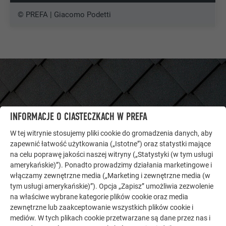
© PREFA | Giacomo Podetti
INFORMACJE O CIASTECZKACH W PREFA
W tej witrynie stosujemy pliki cookie do gromadzenia danych, aby
zapewnić łatwość użytkowania („Istotne”) oraz statystki mające
na celu poprawę jakości naszej witryny („Statystyki (w tym usługi
amerykańskie)”). Ponadto prowadzimy działania marketingowe i
włączamy zewnętrzne media („Marketing i zewnętrzne media (w
tym usługi amerykańskie)”). Opcja „Zapisz” umożliwia zezwolenie
DALSZE OBIEKTY
na właściwe wybrane kategorie plików cookie oraz media
DAJ SIĘ ZAINSPIROWAĆ
zewnętrzne lub zaakceptowanie wszystkich plików cookie i
mediów. W tych plikach cookie przetwarzane są dane przez nas i
Galeria referencyjna PREFA pokazuje, jak