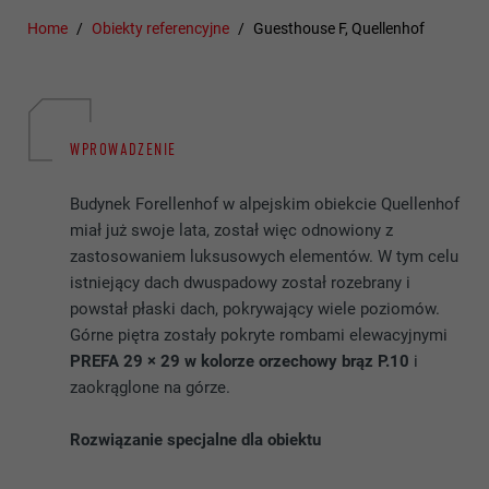
Home
Obiekty referencyjne
Guesthouse F, Quellenhof
WPROWADZENIE
Budynek Forellenhof w alpejskim obiekcie Quellenhof
miał już swoje lata, został więc odnowiony z
zastosowaniem luksusowych elementów. W tym celu
istniejący dach dwuspadowy został rozebrany i
powstał płaski dach, pokrywający wiele poziomów.
Górne piętra zostały pokryte rombami elewacyjnymi
PREFA 29 × 29 w kolorze orzechowy brąz P.10
i
zaokrąglone na górze.
Rozwiązanie specjalne dla obiektu