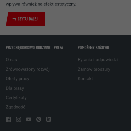
Wykorzystuje usługę sieci
wpływa również na efekt estetyczny.
społecznościowej LinkedIn do
CEL
obserwowania stosowania wstawionych
CZYTAJ DALEJ
usług
NAZWA
UserMatchHistory
PRZEDSIĘBIORSTWO RODZINNE | PREFA
POMOŻEMY PAŃSTWU
DOSTAWCA
LinkedIn
O nas
Pytania i odpowiedzi
PROCEDURA
29 dni
Zrównoważony rozwój
Zamów broszury
Oferty pracy
Kontakt
Jest stosowany do obserwowania
odwiedzających na kilku witrynach i
Dla prasy
CEL
prezentowania właściwej reklamy opartej
Certyfikaty
na preferencjach odwiedzającego.
Zgodność
NAZWA
lidc