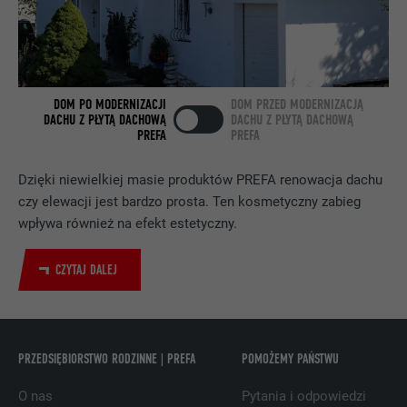
PROCEDURA
2 lata
Wykorzystuje usługę sieci
społecznościowej LinkedIn do
CEL
DOM PO MODERNIZACJI
DOM PRZED MODERNIZACJĄ
obserwowania stosowania wstawionych
DACHU Z PŁYTĄ DACHOWĄ
DACHU Z PŁYTĄ DACHOWĄ
usług
PREFA
PREFA
Dzięki niewielkiej masie produktów PREFA renowacja dachu
NAZWA
bscookie
czy elewacji jest bardzo prosta. Ten kosmetyczny zabieg
wpływa również na efekt estetyczny.
DOSTAWCA
LinkedIn
CZYTAJ DALEJ
PROCEDURA
2 lata
Wykorzystuje usługę sieci
społecznościowej LinkedIn do
CEL
obserwowania stosowania wstawionych
PRZEDSIĘBIORSTWO RODZINNE | PREFA
POMOŻEMY PAŃSTWU
usług
O nas
Pytania i odpowiedzi