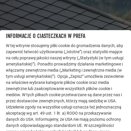
INFORMACJE O CIASTECZKACH W PREFA
W tej witrynie stosujemy pliki cookie do gromadzenia danych, aby
DALSZE OBIEKTY
zapewnić łatwość użytkowania („Istotne”) oraz statystki mające
DAJ SIĘ ZAINSPIROWAĆ
na celu poprawę jakości naszej witryny („Statystyki (w tym usługi
amerykańskie)”). Ponadto prowadzimy działania marketingowe i
Galeria referencyjna PREFA pokazuje, jak
włączamy zewnętrzne media („Marketing i zewnętrzne media (w
wszechstronne może być zastosowanie aluminium.
tym usługi amerykańskie)”). Opcja „Zapisz” umożliwia zezwolenie
Odkryj więcej imponujących projektów z trwałymi
na właściwe wybrane kategorie plików cookie oraz media
aluminiowymi rozwiązaniami PREFA na dachy, systemy
zewnętrzne lub zaakceptowanie wszystkich plików cookie i
mediów. W tych plikach cookie przetwarzane są dane przez nas i
solarne i elewacje.
przez dostawców zewnętrznych, którzy mają siedzibę w USA.
Udzielenie zgody na wszystkie usługi oznacza też jednoznaczną
akceptację wg art. 49 ust. 1 lit. a) RODO na przekazywanie
ZOBACZ WIĘCEJ REFERENCJI
danych do USA. Informujemy, że USA nie mają poziomu ochrony
danych odpowiadającego standardom UE. W szczególności