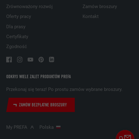
Zrównoważony rozwój
Zamów broszury
NAZWA
UserMatchHistory
Oferty pracy
Kontakt
DOSTAWCA
LinkedIn
Dla prasy
Certyfikaty
PROCEDURA
29 dni
Zgodność
Jest stosowany do obserwowania
odwiedzających na kilku witrynach i
CEL
prezentowania właściwej reklamy opartej
na preferencjach odwiedzającego.
ODKRYJ WIELE ZALET PRODUKTÓW PREFA
Przekonaj się teraz! Po prostu zamów wybrane broszury.
NAZWA
lidc
ZAMÓW BEZPŁATNE BROSZURY
DOSTAWCA
LinkedIn
PROCEDURA
1 dzień
My PREFA
Polska
Wykorzystuje usługę sieci