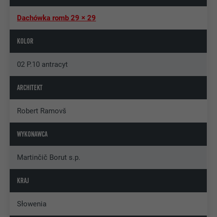
Dachówka romb 29 × 29
KOLOR
02 P.10 antracyt
ARCHITEKT
Robert Ramovš
WYKONAWCA
Martinčič Borut s.p.
KRAJ
Słowenia