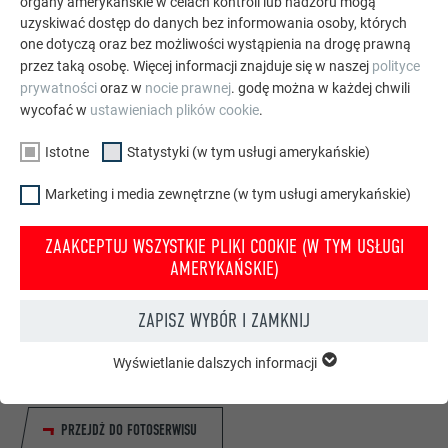
organy amerykańskie w celach kontroli lub nadzoru mogą
uzyskiwać dostęp do danych bez informowania osoby, których
one dotyczą oraz bez możliwości wystąpienia na drogę prawną
przez taką osobę. Więcej informacji znajduje się w naszej
polityce
prywatności
oraz w
nocie prawnej
. godę można w każdej chwili
wycofać w
ustawieniach plików cookie
.
Istotne
Statystyki (w tym usługi amerykańskie)
Marketing i media zewnętrzne (w tym usługi amerykańskie)
ZAAKCEPTUJ WSZYSTKIE PLIKI COOKIE (W TYM USŁUGI
AMERYKAŃSKIE)
ZAPISZ WYBÓR I ZAMKNIJ
Państwa dom w stylu PREFA
Na fotomontażu pokażemy Państwu, jak pięknie wyglądałby
Wyświetlanie dalszych informacji
ISTOTNE
Państwa dom z dachem lub elewacją PREFA.
Pliki cookie z grupy „Istotne” są potrzebne do podstawowych
funkcji witryny. Zapewnione jest w ten sposób działanie
PRZEJDŹ DO FOTOSERWISU
witryny bez zakłóceń.