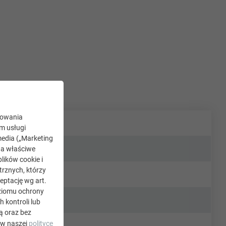
kowania
ym usługi
edia („Marketing
na właściwe
lików cookie i
rznych, którzy
eptację wg art.
oziomu ochrony
kontroli lub
ą oraz bez
 w naszej
polityce