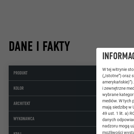
DANE I FAKTY
INFORMAC
W tej witrynie s
PRODUKT
Alu
(„Istotne”) oraz 
amerykańskie)”)
17 
KOLOR
i zewnętrzne med
wybrane kategori
mediów. W tych p
DI 
ARCHITEKT
mają siedzibę w 
49 ust. 1 lit. a
WYKONAWCA
danych odpowiad
nadzoru mogą uz
możliwości wystą
Aus
KRAJ