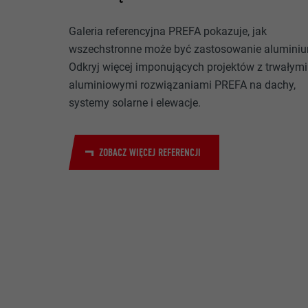
NAZWA
Galeria referencyjna PREFA pokazuje, jak
CEL
wszechstronne może być zastosowanie alumini
MARKETING I M
DOSTAWCA
Pliki cookie „M
Odkryj więcej imponujących projektów z trwałymi
reklamodawców
PROCEDURA
aluminiowymi rozwiązaniami PREFA na dachy,
to przez obser
NAZWA
systemy solarne i elewacje.
do treści na p
CEL
zgody.
DOSTAWCA
ZOBACZ WIĘCEJ REFERENCJI
NAZWA
PROCEDURA
NAZWA
DOSTAWCA
DOSTAWCA
CEL
PROCEDURA
PROCEDURA
CEL
CEL