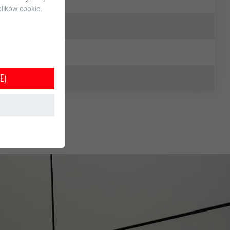
lików cookie
.
E)
e jest w ten
orzystania z
tkownika.