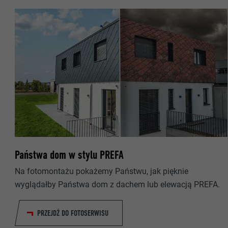
NAZWA
DOSTAWCA
NAZWA
PROCEDURA
DOSTAWCA
CEL
PROCEDURA
CEL
NAZWA
NAZWA
DOSTAWCA
Państwa dom w stylu PREFA
DOSTAWCA
PROCEDURA
Na fotomontażu pokażemy Państwu, jak pięknie
PROCEDURA
wyglądałby Państwa dom z dachem lub elewacją PREFA.
CEL
CEL
PRZEJDŹ DO FOTOSERWISU