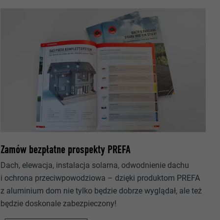
owania
ających.
ka.
Zamów bezpłatne prospekty PREFA
Dach, elewacja, instalacja solarna, odwodnienie dachu
i ochrona przeciwpowodziowa – dzięki produktom PREFA
 zezwala na
z aluminium dom nie tylko będzie dobrze wyglądał, ale też
h.
okno
będzie doskonale zabezpieczony!