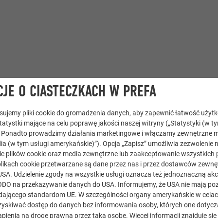
JE O CIASTECZKACH W PREFA
tosujemy pliki cookie do gromadzenia danych, aby zapewnić łatwość użyt
miniowa płyta kompozytowa
statystki mające na celu poprawę jakości naszej witryny („Statystyki (w t
. Ponadto prowadzimy działania marketingowe i włączamy zewnętrzne m
P.10 czysta biel
ia (w tym usługi amerykańskie)”). Opcja „Zapisz” umożliwia zezwolenie 
e plików cookie oraz media zewnętrzne lub zaakceptowanie wszystkich p
likach cookie przetwarzane są dane przez nas i przez dostawców zewnęt
Gerald Prenner
USA. Udzielenie zgody na wszystkie usługi oznacza też jednoznaczną akc
) RODO na przekazywanie danych do USA. Informujemy, że USA nie mają p
ającego standardom UE. W szczególności organy amerykańskie w celach 
yskiwać dostęp do danych bez informowania osoby, których one dotycz
pienia na drogę prawną przez taką osobę. Więcej informacji znajduje się
tria