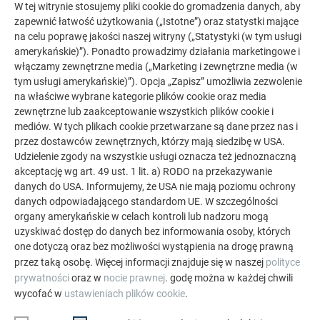
W tej witrynie stosujemy pliki cookie do gromadzenia danych, aby
zapewnić łatwość użytkowania („Istotne”) oraz statystki mające
na celu poprawę jakości naszej witryny („Statystyki (w tym usługi
amerykańskie)”). Ponadto prowadzimy działania marketingowe i
włączamy zewnętrzne media („Marketing i zewnętrzne media (w
tym usługi amerykańskie)”). Opcja „Zapisz” umożliwia zezwolenie
na właściwe wybrane kategorie plików cookie oraz media
zewnętrzne lub zaakceptowanie wszystkich plików cookie i
mediów. W tych plikach cookie przetwarzane są dane przez nas i
FREZOWANIE ROWKÓW TEOWYCH
przez dostawców zewnętrznych, którzy mają siedzibę w USA.
Udzielenie zgody na wszystkie usługi oznacza też jednoznaczną
W tym filmie pokazano frezowanie rowków w kształcie litery
akceptację wg art. 49 ust. 1 lit. a) RODO na przekazywanie
V i fazowanie aluminiowych płyt kompozytowych
danych do USA. Informujemy, że USA nie mają poziomu ochrony
PREFABOND z rdzeniem FR i A2.
danych odpowiadającego standardom UE. W szczególności
organy amerykańskie w celach kontroli lub nadzoru mogą
uzyskiwać dostęp do danych bez informowania osoby, których
one dotyczą oraz bez możliwości wystąpienia na drogę prawną
przez taką osobę. Więcej informacji znajduje się w naszej
polityce
DO PRODUKTU
prywatności
oraz w
nocie prawnej
. godę można w każdej chwili
wycofać w
ustawieniach plików cookie
.