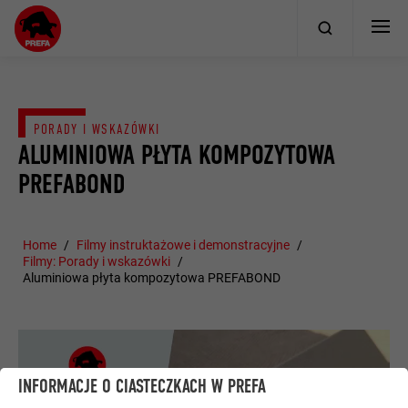
PORADY I WSKAZÓWKI
ALUMINIOWA PŁYTA KOMPOZYTOWA
PREFABOND
Home
Filmy instruktażowe i demonstracyjne
Filmy: Porady i wskazówki
Aluminiowa płyta kompozytowa PREFABOND
INFORMACJE O CIASTECZKACH W PREFA