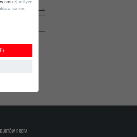
 w naszej
polityce
lików cookie
.
E)
e jest w ten
orzystania z
ODUKTÓW PREFA
tkownika.