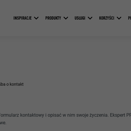
INSPIRACJE
PRODUKTY
USŁUGI
KORZYŚCI
P
śba o kontakt
formularz kontaktowy i opisać w nim swoje życzenia. Ekspert 
iwe.