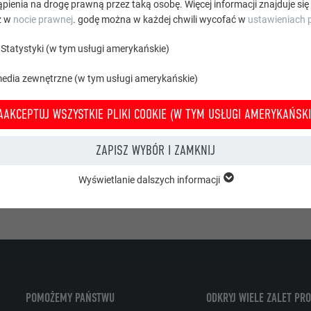
pienia na drogę prawną przez taką osobę. Więcej informacji znajduje się
z w
nocie prawnej
. godę można w każdej chwili wycofać w
ustawieniach p
Statystyki (w tym usługi amerykańskie)
media zewnętrzne (w tym usługi amerykańskie)
gę na
politykę prywatności
.
AAKCEPTUJ WSZYSTKIE PLIKI COOKIE (W TYM USŁUGI AMERYKAŃSKI
ZAPISZ WYBÓR I ZAMKNIJ
Wyświetlanie dalszych informacji
grupy „Istotne” są potrzebne do podstawowych funkcji witryny. Zapewnion
e witryny bez zakłóceń.
Wyświetl informacje o plikach cookie
PHPSESSID
 TYM USŁUGI AMERYKAŃSKIE)
PHP
Statystyki (w tym usługi amerykańskie) pomagają nam zrozumieć sposób k
POMOŻEMY PAŃSTWU
ODKRYJ WIELE ZALET PR
macje są gromadzone w celu poprawienia korzystania z witryny przez uży
Sesja