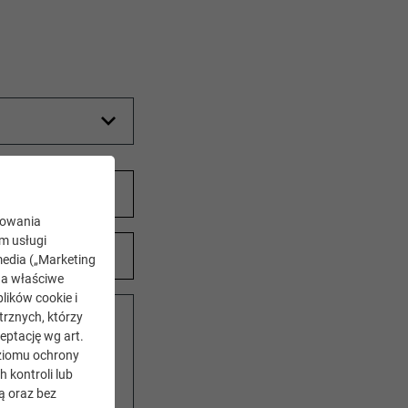
kowania
ym usługi
edia („Marketing
na właściwe
lików cookie i
rznych, którzy
eptację wg art.
oziomu ochrony
kontroli lub
ą oraz bez