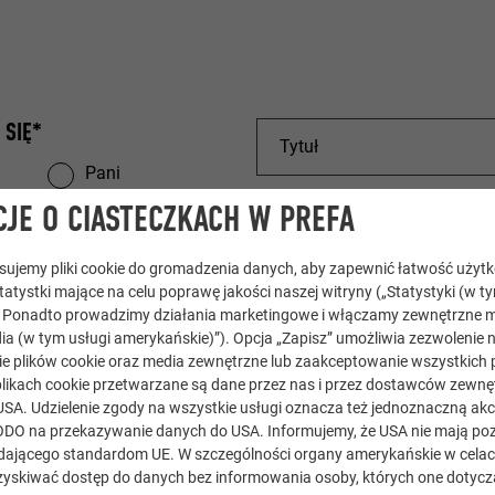
 SIĘ*
Pani
JE O CIASTECZKACH W PREFA
tosujemy pliki cookie do gromadzenia danych, aby zapewnić łatwość użyt
statystki mające na celu poprawę jakości naszej witryny („Statystyki (w t
. Ponadto prowadzimy działania marketingowe i włączamy zewnętrzne m
ia (w tym usługi amerykańskie)”). Opcja „Zapisz” umożliwia zezwolenie 
e plików cookie oraz media zewnętrzne lub zaakceptowanie wszystkich p
likach cookie przetwarzane są dane przez nas i przez dostawców zewnęt
USA. Udzielenie zgody na wszystkie usługi oznacza też jednoznaczną akc
) RODO na przekazywanie danych do USA. Informujemy, że USA nie mają p
ającego standardom UE. W szczególności organy amerykańskie w celach 
yskiwać dostęp do danych bez informowania osoby, których one dotycz