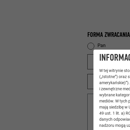
FORMA ZWRACANIA
Pan
INFORMAC
W tej witrynie s
(„Istotne”) oraz 
amerykańskie)”)
i zewnętrzne med
wybrane kategori
mediów. W tych p
mają siedzibę w 
49 ust. 1 lit. a
danych odpowiad
nadzoru mogą uz