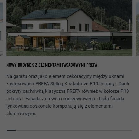
MARKETING I MEDIA ZEWNĘTRZNE (W TYM USŁUGI
DOSTAWCA
Google Universal Analytics
programowania PHP będą wyświetlane
AMERYKAŃSKIE)
całkowicie.
Pliki cookie „Marketing i media zewnętrzne (w tym usługi
PROCEDURA
2 lata
amerykańskie)” są stosowane przez reklamodawców
(dostawców zewnętrznych) do wyświetlania
Rejestruje jednoznaczny identyfikator,
NAZWA
cookie_optin
spersonalizowanej reklamy. Odbywa się to przez
stosowany do generowania danych do
CEL
obserwowanie odwiedzających poza witryną. Po
ponownego korzystania z witryny przez
DOSTAWCA
Sgalinski
zaakceptowaniu tych plików cookie dostęp do treści na
odwiedzających.
platformach wideo i platformach mediów społecznościowych
PROCEDURA
12 miesięcy
nie wymaga już ręcznej zgody.
N
NOWY BUDYNEK Z ELEMENTAMI FASADOWYMI PREFA
NAZWA
_gat
Ten plik cookie jest kluczowy dla działania
Wyświetl informacje o plikach cookie
NAZWA
NID
Na garażu oraz jako element dekoracyjny między oknami
rozszerzenia Opt-In pliku cookie. Musi
zastosowano PREFA Siding.X w kolorze P.10 antracyt. Dach
DOSTAWCA
Google Analytics
CEL
zostać zapisany, aby narzędzie wiedziało,
DOSTAWCA
Google
pokryty dachówką klasyczną PREFA również w kolorze P.10
jakie grupy plików cookie użytkownik
PROCEDURA
1 dzień
zaakceptował.
antracyt. Fasada z drewna modrzewiowego i biała fasada
PROCEDURA
6 miesięcy
tynkowana doskonale komponują się z elementami
Stosowany przez Google Analytics do
aluminiowymi.
Ten plik cookie zawiera jednoznaczny
CEL
ograniczania liczby żądań.
identyfikator, z wykorzystaniem którego
zapisywane są preferowane ustawienia
oraz inne informacje, w szczególności
CEL