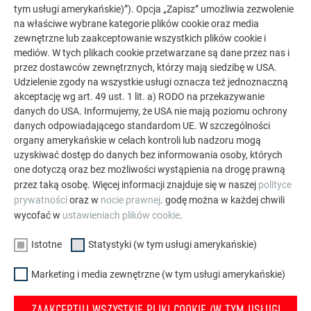
40 lat gwarancji na materiały i farby – aluminium jako
tym usługi amerykańskie)”). Opcja „Zapisz” umożliwia zezwolenie
na właściwe wybrane kategorie plików cookie oraz media
doskonały materiał - korzyści są oczywiste i być może
zewnętrzne lub zaakceptowanie wszystkich plików cookie i
wkrótce na Twoim dachu lub fasadzie. W dachówkach
mediów. W tych plikach cookie przetwarzane są dane przez nas i
solarnych PREFA stosowane są wysokiej jakości
przez dostawców zewnętrznych, którzy mają siedzibę w USA.
indywidualne komponenty renomowanych producentów
Udzielenie zgody na wszystkie usługi oznacza też jednoznaczną
z zachowaniem 25 lat liniowej gwarancji mocy.
akceptację wg art. 49 ust. 1 lit. a) RODO na przekazywanie
danych do USA. Informujemy, że USA nie mają poziomu ochrony
danych odpowiadającego standardom UE. W szczególności
organy amerykańskie w celach kontroli lub nadzoru mogą
uzyskiwać dostęp do danych bez informowania osoby, których
GALERIA DACHÓW I SOLARÓW PREFA
one dotyczą oraz bez możliwości wystąpienia na drogę prawną
przez taką osobę. Więcej informacji znajduje się w naszej
polityce
prywatności
oraz w
nocie prawnej
. godę można w każdej chwili
wycofać w
ustawieniach plików cookie
.
Istotne
Statystyki (w tym usługi amerykańskie)
Marketing i media zewnętrzne (w tym usługi amerykańskie)
ZAAKCEPTUJ WSZYSTKIE PLIKI COOKIE (W TYM USŁUGI