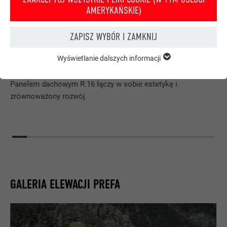
AMERYKAŃSKIE)
ZAPISZ WYBÓR I ZAMKNIJ
E
DA
DACHÓWKA SOLARNA PREFA W POŁĄCZENIU Z PANELEM DACHOWYM
P
R.16 W KOLORZE CZARNYM P.10
Wyświetlanie dalszych informacji
ISTOTNE
Innowacyjna Dachówka solarna PREFA w połączeniu z
Pliki cookie z grupy „Istotne” są potrzebne do podstawowych
funkcji witryny. Zapewnione jest w ten sposób działanie
Panelem dachowym R.16 łączy w sobie estetykę i
witryny bez zakłóceń.
zrównoważony rozwój.
Wyświetl informacje o plikach cookie
NAZWA
PHPSESSID
STATYSTYKI (W TYM USŁUGI AMERYKAŃSKIE)
DOSTAWCA
PHP
Pliki cookie „Statystyki (w tym usługi amerykańskie) pomagają
nam zrozumieć sposób korzystania z witryny. Informacje są
PROCEDURA
Sesja
gromadzone w celu poprawienia korzystania z witryny przez
GALERIA ELEWACJI PREFA
użytkownika.
Ten plik cookie zapisuje aktualną sesję z
odniesieniem do aplikacji PHP,
Wyświetl informacje o plikach cookie
NAZWA
_ga
zapewniając w ten sposób, że wszystkie
CEL
funkcje strony oparte na języku