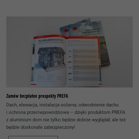
NAZWA
_gid
preferowany język, liczba wyświetlanych
wyników wyszukiwania na stronę (np. 10
DOSTAWCA
Google Universal Analytics
lub 20) oraz czy ma zostać aktywowany
filtr Google SafeSearch.
PROCEDURA
1 dzień
Rejestruje jednoznaczny identyfikator,
NAZWA
lang
stosowany do generowania danych do
CEL
ponownego korzystania z witryny przez
DOSTAWCA
ads.linkedin.com
odwiedzających.
PROCEDURA
Sesja
NAZWA
_gaexp
Zapisuje wersję językową witryny
CEL
wybraną przez użytkownika.
Zamów bezpłatne prospekty PREFA
DOSTAWCA
Google Optimize
Dach, elewacja, instalacja solarna, odwodnienie dachu
PROCEDURA
90 dni
i ochrona przeciwpowodziowa – dzięki produktom PREFA
NAZWA
lang
z aluminium dom nie tylko będzie dobrze wyglądał, ale też
Jest stosowany testowo do sprawdzenia,
będzie doskonale zabezpieczony!
DOSTAWCA
LinkedIn
czy przeglądarka zezwala na wstawianie
CEL