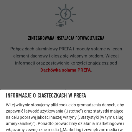
ZINTEGROWANA INSTALACJA FOTOWOLTAICZNA
Połącz dach aluminiowy PREFA i moduły solarne w jeden
element dachowy i ciesz się własnym prądem. Więcej
informacji oraz zestawienie korzyści znajdziesz pod
Dachówka solarna PREFA
.
INFORMACJE O CIASTECZKACH W PREFA
W tej witrynie stosujemy pliki cookie do gromadzenia danych, aby
zapewnić łatwość użytkowania („Istotne”) oraz statystki mające
na celu poprawę jakości naszej witryny („Statystyki (w tym usługi
amerykańskie)”). Ponadto prowadzimy działania marketingowe i
NAWET 40 LAT GWARANCJI – MOCNA OBIETNICA
włączamy zewnętrzne media („Marketing i zewnętrzne media (w