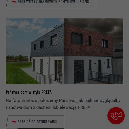
SKORZYSTAJ Z DARMOWYCH POMYSŁÓW JUŻ DZIŚ
DOSTAWCA
LinkedIn
PROCEDURA
2 lata
Wykorzystuje usługę sieci
społecznościowej LinkedIn do
CEL
obserwowania stosowania wstawionych
usług
NAZWA
UserMatchHistory
DOSTAWCA
LinkedIn
Państwa dom w stylu PREFA
PROCEDURA
29 dni
Na fotomontażu pokażemy Państwu, jak pięknie wyglądałby
Jest stosowany do obserwowania
Państwa dom z dachem lub elewacją PREFA.
odwiedzających na kilku witrynach i
CEL
prezentowania właściwej reklamy opartej
PRZEJDŹ DO FOTOSERWISU
na preferencjach odwiedzającego.