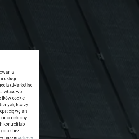
kowania
ym usługi
edia („Marketing
na właściwe
lików cookie i
rznych, którzy
eptację wg art.
oziomu ochrony
kontroli lub
ą oraz bez
 w naszej
polityce