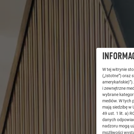
INFORMAC
W tej witrynie s
(„Istotne”) oraz 
amerykańskie)”)
i zewnętrzne med
wybrane kategori
mediów. W tych p
mają siedzibę w 
49 ust. 1 lit. a
danych odpowiad
nadzoru mogą uz
możliwości wystą