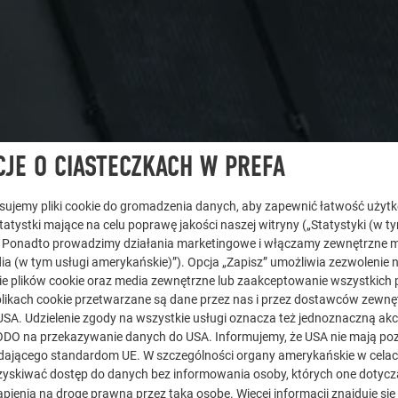
JE O CIASTECZKACH W PREFA
tosujemy pliki cookie do gromadzenia danych, aby zapewnić łatwość użyt
statystki mające na celu poprawę jakości naszej witryny („Statystyki (w t
. Ponadto prowadzimy działania marketingowe i włączamy zewnętrzne m
ia (w tym usługi amerykańskie)”). Opcja „Zapisz” umożliwia zezwolenie 
e plików cookie oraz media zewnętrzne lub zaakceptowanie wszystkich p
likach cookie przetwarzane są dane przez nas i przez dostawców zewnęt
USA. Udzielenie zgody na wszystkie usługi oznacza też jednoznaczną akc
) RODO na przekazywanie danych do USA. Informujemy, że USA nie mają p
ającego standardom UE. W szczególności organy amerykańskie w celach 
yskiwać dostęp do danych bez informowania osoby, których one dotycz
pienia na drogę prawną przez taką osobę. Więcej informacji znajduje się