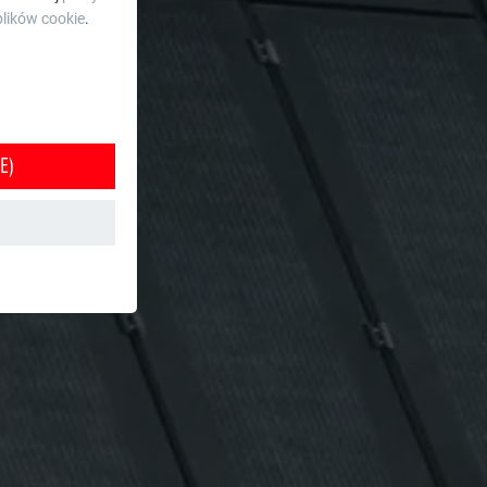
lików cookie
.
E)
e jest w ten
orzystania z
tkownika.