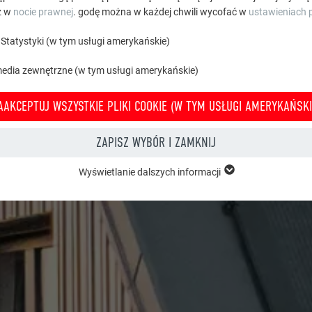
z w
nocie prawnej
. godę można w każdej chwili wycofać w
ustawieniach p
Statystyki (w tym usługi amerykańskie)
media zewnętrzne (w tym usługi amerykańskie)
AAKCEPTUJ WSZYSTKIE PLIKI COOKIE (W TYM USŁUGI AMERYKAŃSKI
ZAPISZ WYBÓR I ZAMKNIJ
Wyświetlanie dalszych informacji
grupy „Istotne” są potrzebne do podstawowych funkcji witryny. Zapewnion
e witryny bez zakłóceń.
Wyświetl informacje o plikach cookie
PHPSESSID
 TYM USŁUGI AMERYKAŃSKIE)
PHP
Statystyki (w tym usługi amerykańskie) pomagają nam zrozumieć sposób k
macje są gromadzone w celu poprawienia korzystania z witryny przez uży
Sesja