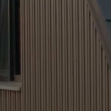
_gid
Google Universal Analytics
lang
1 dzień
ads.linkedin.com
Rejestruje jednoznaczny identyfikator, stosowany do gener
Sesja
danych do ponownego korzystania z witryny przez odwiedz
Zapisuje wersję językową witryny wybraną przez użytkowni
_gaexp
lang
Google Optimize
LinkedIn
90 dni
Sesja
Jest stosowany testowo do sprawdzenia, czy przeglądarka
wstawianie plików cookie. Nie zawiera cech identyfikacyjnyc
Ustawiony przez LinkedIn, jeśli witryna zawiera wstawione 
„Obserwuj nas”.