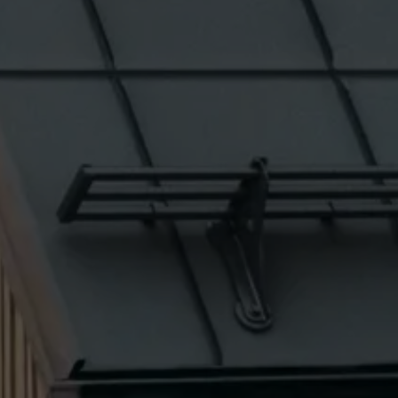
owania
ających.
ka.
 zezwala na
h.
okno